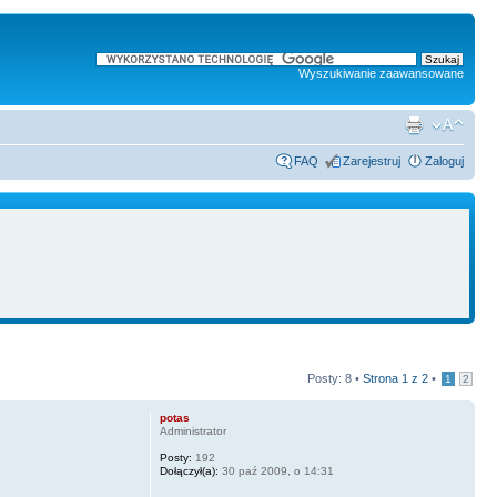
Wyszukiwanie zaawansowane
FAQ
Zarejestruj
Zaloguj
Posty: 8 •
Strona
1
z
2
•
1
2
potas
Administrator
Posty:
192
Dołączył(a):
30 paź 2009, o 14:31