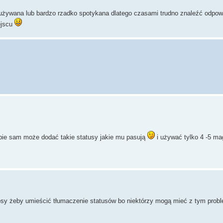
e używana lub bardzo rzadko spotykana dlatego czasami trudno znaleźć odpow
ejscu
bie sam może dodać takie statusy jakie mu pasują
i używać tylko 4 -5 ma
osy żeby umieścić tłumaczenie statusów bo niektórzy mogą mieć z tym probl