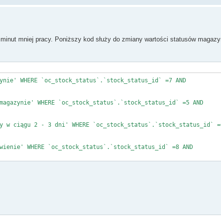
a minut mniej pracy. Poniższy kod służy do zmiany wartości statusów magaz
ynie' WHERE `oc_stock_status`.`stock_status_id` =7 AND
magazynie' WHERE `oc_stock_status`.`stock_status_id` =5 AND
y w ciągu 2 - 3 dni' WHERE `oc_stock_status`.`stock_status_id` =
wienie' WHERE `oc_stock_status`.`stock_status_id` =8 AND