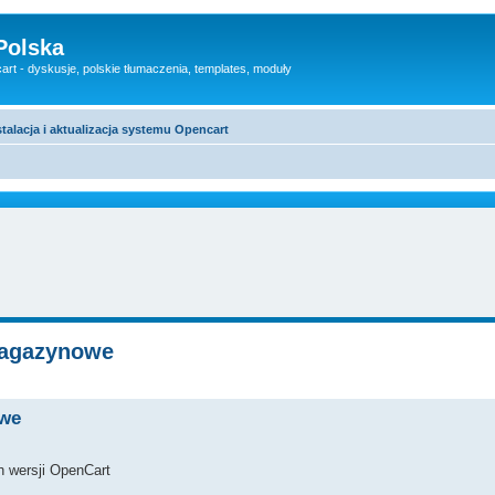
Polska
rt - dyskusje, polskie tłumaczenia, templates, moduły
stalacja i aktualizacja systemu Opencart
magazynowe
owe
h wersji OpenCart