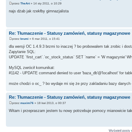
przez
TheArt
» 14 sty 2011, o 10:29
UPDATE `first_cart`.`oc_order_status` SET `name` = 'Zwrot p
najs dżab jak rzekłby gimnazjalista
`oc_order_status`.`language_id` = 1;
Re: Tłumaczenie - Statusy zamówień, statusy magazynowe
przez
brumi
» 6 mar 2011, o 15:41
dla wersji OC 1.4.9.3 brzmi to inaczej ? bo probowalem tak zrobic i dos
Zapytanie SQL:
UPDATE `first_cart`.`oc_stock_status` SET `name` = 'W magazynie' WH
MySQL zwrócił komunikat:
#1142 - UPDATE command denied to user 'baza_db'@'localhost' for table
może chodzi o oc_ ? bo wydaje mi się że przy zakladaniu bazy danych 
Re: Tłumaczenie - Statusy zamówień, statusy magazynowe
przez
maxim76
» 18 kwi 2013, o 00:37
Witam i przepraszam jestem tu nowy potrzebuje pomocy mianowicie tak 
Wyświetl posty n