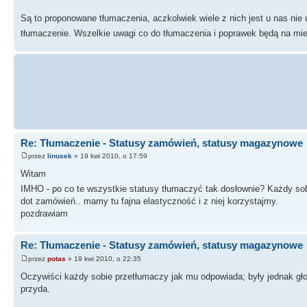
Są to proponowane tłumaczenia, aczkolwiek wiele z nich jest u nas ni
tłumaczenie. Wszelkie uwagi co do tłumaczenia i poprawek będą na mi
Re: Tłumaczenie - Statusy zamówień, statusy magazynowe
przez
linusek
» 19 kwi 2010, o 17:59
Witam
IMHO - po co te wszystkie statusy tłumaczyć tak dosłownie? Każdy so
dot zamówień.. mamy tu fajna elastyczność i z niej korzystajmy.
pozdrawiam
Re: Tłumaczenie - Statusy zamówień, statusy magazynowe
przez
potas
» 19 kwi 2010, o 22:35
Oczywiści każdy sobie przetłumaczy jak mu odpowiada; były jednak gł
przyda.