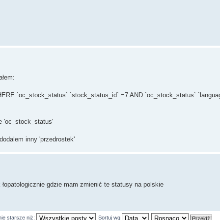
ieniędzy (błąd z przelewem)' WHERE `oc_order_status`.`order_stat
tałem:
ERE `oc_stock_status`.`stock_status_id` =7 AND `oc_stock_status`.`languag
 'oc_stock_status'
dodalem inny 'przedrostek'
łopatologicznie gdzie mam zmienić te statusy na polskie
ie starsze niż:
Sortuj wg