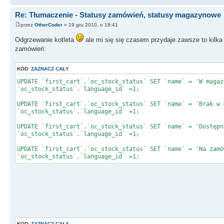
Re: Tłumaczenie - Statusy zamówień, statusy magazynowe
przez
OtherCoder
» 19 gru 2010, o 18:41
Odgrzewanie kotleta
ale mi się się czasem przydaje zawsze to kilk
zamówień:
KOD:
ZAZNACZ CAŁY
UPDATE `first_cart`.`oc_stock_status` SET `name` = 'W magaz
`oc_stock_status`.`language_id` =1;
UPDATE `first_cart`.`oc_stock_status` SET `name` = 'Brak w 
`oc_stock_status`.`language_id` =1;
UPDATE `first_cart`.`oc_stock_status` SET `name` = 'Dostępn
`oc_stock_status`.`language_id` =1;
UPDATE `first_cart`.`oc_stock_status` SET `name` = 'Na zamó
`oc_stock_status`.`language_id` =1;
KOD:
ZAZNACZ CAŁY