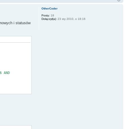
OtherCoder
Posty:
18
Dołączył(a):
23 sty 2010, o 18:16
ynowych i statusów
6 AND