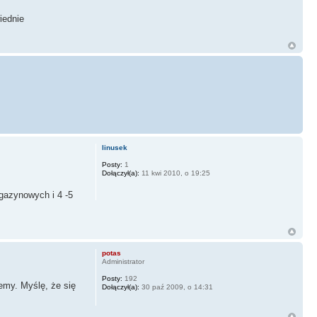
iednie
linusek
Posty:
1
Dołączył(a):
11 kwi 2010, o 19:25
gazynowych i 4 -5
potas
Administrator
Posty:
192
emy. Myślę, że się
Dołączył(a):
30 paź 2009, o 14:31