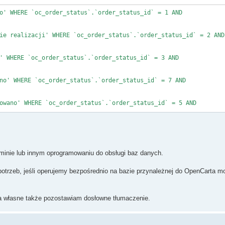
o' WHERE `oc_order_status`.`order_status_id` = 1 AND
ie realizacji' WHERE `oc_order_status`.`order_status_id` = 2 AND
' WHERE `oc_order_status`.`order_status_id` = 3 AND
no' WHERE `oc_order_status`.`order_status_id` = 7 AND
owano' WHERE `oc_order_status`.`order_status_id` = 5 AND
no' WHERE `oc_order_status`.`order_status_id` = 8 AND
nienie zwrotu' WHERE `oc_order_status`.`order_status_id` = 9 AND
nie lub innym oprogramowaniu do obsługi baz danych.
iodło się' WHERE `oc_order_status`.`order_status_id` = 10 AND
potrzeb, jeśli operujemy bezpośrednio na bazie przynależnej do OpenCarta
ieniędzy' WHERE `oc_order_status`.`order_status_id` = 11 AND
 na własne także pozostawiam dosłowne tłumaczenie.
ne' WHERE `oc_order_status`.`order_status_id` = 12 AND