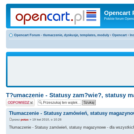
Opencart 
Polskie forum Openca
Opencart Forum - tłumaczenie, dyskusje, templates, moduły
‹
Opencart
‹
In
T?umaczenie - Statusy zam?wie?, statusy 
Odpowiedz
Tłumaczenie - Statusy zamówień, statusy magazyn
przez
potas
» 19 kwi 2010, o 10:26
Tłumaczenie - Statusy zamówień, statusy magazynowe - dla wszystkic