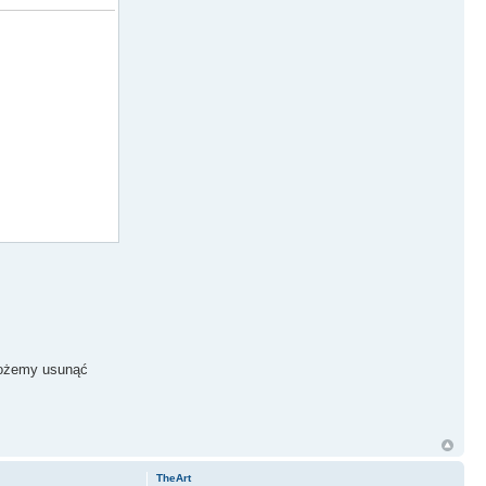
 możemy usunąć
TheArt