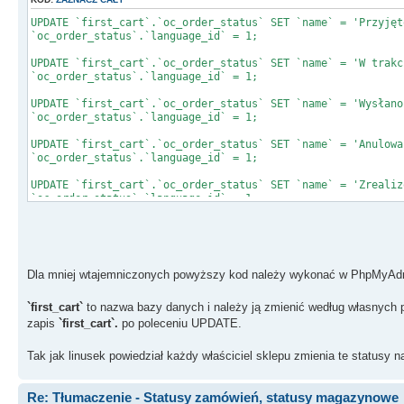
UPDATE `first_cart`.`oc_order_status` SET `name` = 'Przyjęt
`oc_order_status`.`language_id` = 1;
UPDATE `first_cart`.`oc_order_status` SET `name` = 'W trakc
`oc_order_status`.`language_id` = 1;
UPDATE `first_cart`.`oc_order_status` SET `name` = 'Wysłano
`oc_order_status`.`language_id` = 1;
UPDATE `first_cart`.`oc_order_status` SET `name` = 'Anulowa
`oc_order_status`.`language_id` = 1;
UPDATE `first_cart`.`oc_order_status` SET `name` = 'Zrealiz
`oc_order_status`.`language_id` = 1;
UPDATE `first_cart`.`oc_order_status` SET `name` = 'Odrzuco
`oc_order_status`.`language_id` = 1;
UPDATE `first_cart`.`oc_order_status` SET `name` = 'Unieważ
Dla mniej wtajemniczonych powyższy kod należy wykonać w PhpMyAdmi
`oc_order_status`.`language_id` = 1;
`first_cart`
UPDATE `first_cart`.`oc_order_status` SET `name` = 'Nie pow
to nazwa bazy danych i należy ją zmienić według własnych 
`oc_order_status`.`language_id` = 1;
zapis
`first_cart`.
po poleceniu UPDATE.
UPDATE `first_cart`.`oc_order_status` SET `name` = 'Zwrot p
Tak jak linusek powiedział każdy właściciel sklepu zmienia te statusy
`oc_order_status`.`language_id` = 1;
UPDATE `first_cart`.`oc_order_status` SET `name` = 'Odwróco
Re: Tłumaczenie - Statusy zamówień, statusy magazynowe
`oc_order_status`.`language_id` = 1;