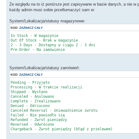
Ze względu na to iż poniższe jest zapisywane w bazie danych, a nie w 
każdy admin musi sobie przetłumaczyć sam w:
System/Lokalizacja/statusy magazynowe:
KOD:
ZAZNACZ CAŁY
In Stock - W magazynie
Out Of Stock - Brak w magazynie
2 - 3 Days - Dostępny w ciągu 2 - 3 dni
Pre-Order - Na zamówienie
System/Lokalizacja/statusy zamówień:
KOD:
ZAZNACZ CAŁY
Pending - Przyjęto
Processing - W trakcie realizacji
Shipped - Wysłano
Canceled - Anulowano
Complete - Zrealizowano
Denied - Odrzucono
Canceled Reversal - Unieważnienie zwrotu
Failed - Nie powiodło się
Refunded - Zwrot pieniędzy
Reversed - Odwrócone
Chargeback - Zwrot pieniędzy (błąd z przelewem)