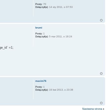
Posty:
70
us_id` = 13 AND
Dołączył(a):
14 sty 2011, o 07:53
brumi
Posty:
1
Dołączył(a):
5 mar 2011, o 18:24
e_id` =1;
maxim76
Posty:
1
Dołączył(a):
16 kwi 2013, o 23:38
Następna strona