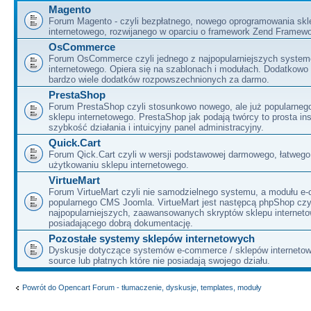
Magento
Forum Magento - czyli bezpłatnego, nowego oprogramowania skl
internetowego, rozwijanego w oparciu o framework Zend Framewo
OsCommerce
Forum OsCommerce czyli jednego z najpopularniejszych system
internetowego. Opiera się na szablonach i modułach. Dodatkowo
bardzo wiele dodatków rozpowszechnionych za darmo.
PrestaShop
Forum PrestaShop czyli stosunkowo nowego, ale już popularneg
sklepu internetowego. PrestaShop jak podają twórcy to prosta ins
szybkość działania i intuicyjny panel administracyjny.
Quick.Cart
Forum Qick.Cart czyli w wersji podstawowej darmowego, łatwego
użytkowaniu sklepu internetowego.
VirtueMart
Forum VirtueMart czyli nie samodzielnego systemu, a modułu e
popularnego CMS Joomla. VirtueMart jest następcą phpShop czyl
najpopularniejszych, zaawansowanych skryptów sklepu internet
posiadającego dobrą dokumentację.
Pozostałe systemy sklepów internetowych
Dyskusje dotyczące systemów e-commerce / sklepów interneto
source lub płatnych które nie posiadają swojego działu.
Powrót do Opencart Forum - tłumaczenie, dyskusje, templates, moduły