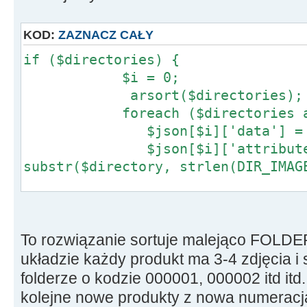
if ($children) {
$json[$i]['children']
KOD:
ZAZNACZ CAŁY
}
if ($directories) {
$i = 0;
arsort($directories);
foreach ($directories as $
$json[$i]['data'] = basen
$json[$i]['attributes'][
substr($directory, strlen(DIR_IMAG
$children = glob(rtrim($d
'/*', GLOB_ONLYDIR);
To rozwiązanie sortuje malejąco FOLDE
if ($children) {
układzie każdy produkt ma 3-4 zdjęcia 
$json[$i]['children']
folderze o kodzie 000001, 000002 itd itd.
}
kolejne nowe produkty z nowa numeracją