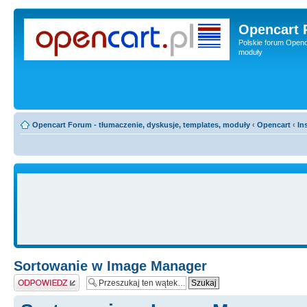
Opencart 
Polskie forum Openca
moduły
Opencart Forum - tłumaczenie, dyskusje, templates, moduły
‹
Opencart
‹
In
Sortowanie w Image Manager
Odpowiedz