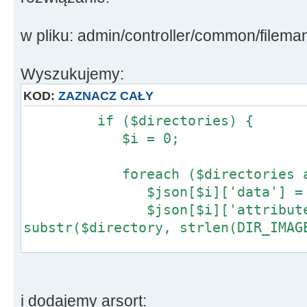
w pliku: admin/controller/common/filema
Wyszukujemy:
KOD:
ZAZNACZ CAŁY
if ($directories) {
$i = 0;
foreach ($directories as $
$json[$i]['data'] = basen
$json[$i]['attributes'][
substr($directory, strlen(DIR_IMAG
$children = glob(rtrim($d
'/*', GLOB_ONLYDIR);
i dodajemy arsort: