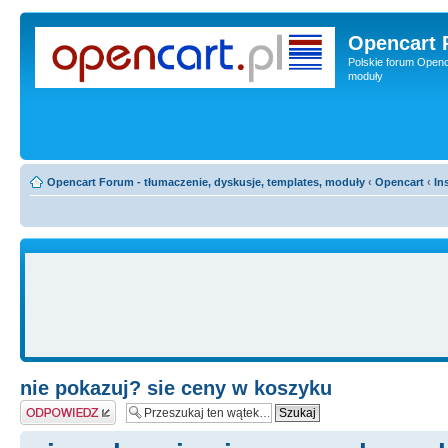
Opencart 
Polskie forum Openca
moduły
Opencart Forum - tłumaczenie, dyskusje, templates, moduły
‹
Opencart
‹
In
nie pokazuj? sie ceny w koszyku
Odpowiedz