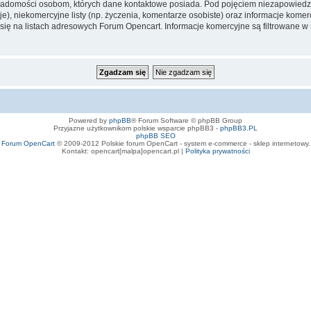
iadomości osobom, których dane kontaktowe posiada. Pod pojęciem niezapowiedz
e), niekomercyjne listy (np. życzenia, komentarze osobiste) oraz informacje komerc
ę na listach adresowych Forum Opencart. Informacje komercyjne są filtrowane w sto
Powered by
phpBB
® Forum Software © phpBB Group
Przyjazne użytkownikom polskie wsparcie phpBB3 -
phpBB3.PL
phpBB SEO
Forum OpenCart
© 2009-2012 Polskie forum OpenCart - system e-commerce - sklep internetowy.
Kontakt: opencart[malpa]opencart.pl |
Polityka prywatności