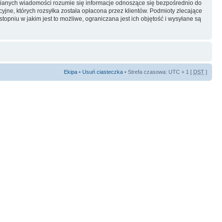
ianych wiadomości rozumie się informacje odnoszące się bezpośrednio do
yjne, których rozsyłka została opłacona przez klientów. Podmioty zlecające
pniu w jakim jest to możliwe, ograniczana jest ich objętość i wysyłane są
Ekipa
•
Usuń ciasteczka
• Strefa czasowa: UTC + 1 [
DST
]