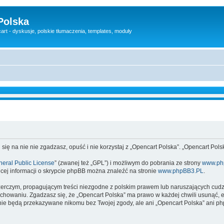
Polska
rt - dyskusje, polskie tłumaczenia, templates, moduły
 się na nie nie zgadzasz, opuść i nie korzystaj z „Opencart Polska”. „Opencart Po
eral Public License
” (zwanej też „GPL”) i możliwym do pobrania ze strony
www.ph
cej informacji o skrypcie phpBB można znaleźć na stronie
www.phpBB3.PL
.
zerczym, propagującym treści niezgodne z polskim prawem lub naruszających cud
owaniu. Zgadzasz się, że „Opencart Polska” ma prawo w każdej chwili usunąć, e
te nie będą przekazywane nikomu bez Twojej zgody, ale ani „Opencart Polska” an