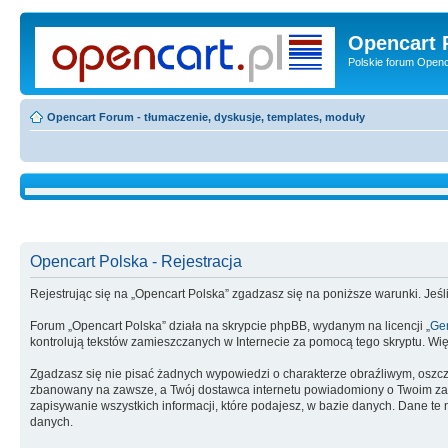
Opencart 
Polskie forum Openca
Opencart Forum - tłumaczenie, dyskusje, templates, moduły
Opencart Polska - Rejestracja
Rejestrując się na „Opencart Polska” zgadzasz się na poniższe warunki. Jeśli
Forum „Opencart Polska” działa na skrypcie phpBB, wydanym na licencji „
Gen
kontrolują tekstów zamieszczanych w Internecie za pomocą tego skryptu. Wię
Zgadzasz się nie pisać żadnych wypowiedzi o charakterze obraźliwym, oszc
zbanowany na zawsze, a Twój dostawca internetu powiadomiony o Twoim zach
zapisywanie wszystkich informacji, które podajesz, w bazie danych. Dane 
danych.