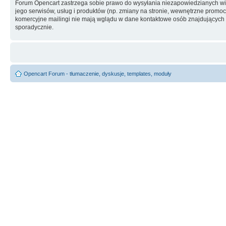
Forum Opencart zastrzega sobie prawo do wysyłania niezapowiedzianych w
jego serwisów, usług i produktów (np. zmiany na stronie, wewnętrzne promocj
komercyjne mailingi nie mają wglądu w dane kontaktowe osób znajdujących si
sporadycznie.
Opencart Forum - tłumaczenie, dyskusje, templates, moduły