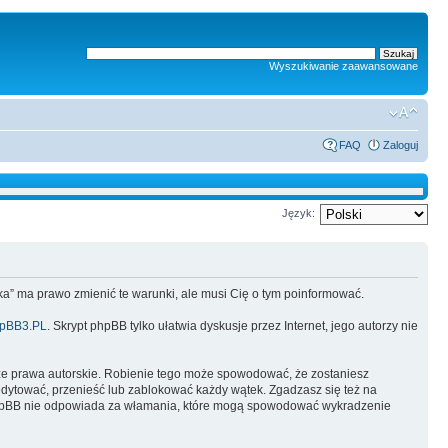
Wyszukiwanie zaawansowane
FAQ
Zaloguj
Język:
lska” ma prawo zmienić te warunki, ale musi Cię o tym poinformować.
pBB3.PL
. Skrypt phpBB tylko ułatwia dyskusje przez Internet, jego autorzy nie
ze prawa autorskie. Robienie tego może spowodować, że zostaniesz
dytować, przenieść lub zablokować każdy wątek. Zgadzasz się też na
i phpBB nie odpowiada za włamania, które mogą spowodować wykradzenie