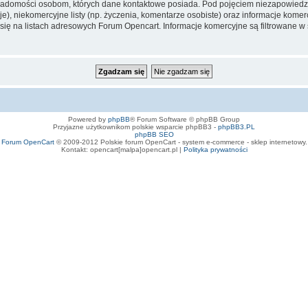
iadomości osobom, których dane kontaktowe posiada. Pod pojęciem niezapowiedz
e), niekomercyjne listy (np. życzenia, komentarze osobiste) oraz informacje komerc
ę na listach adresowych Forum Opencart. Informacje komercyjne są filtrowane w sto
Powered by
phpBB
® Forum Software © phpBB Group
Przyjazne użytkownikom polskie wsparcie phpBB3 -
phpBB3.PL
phpBB SEO
Forum OpenCart
© 2009-2012 Polskie forum OpenCart - system e-commerce - sklep internetowy.
Kontakt: opencart[malpa]opencart.pl |
Polityka prywatności