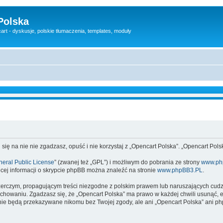
Polska
rt - dyskusje, polskie tłumaczenia, templates, moduły
 się na nie nie zgadzasz, opuść i nie korzystaj z „Opencart Polska”. „Opencart Po
eral Public License
” (zwanej też „GPL”) i możliwym do pobrania ze strony
www.ph
cej informacji o skrypcie phpBB można znaleźć na stronie
www.phpBB3.PL
.
zerczym, propagującym treści niezgodne z polskim prawem lub naruszających cud
owaniu. Zgadzasz się, że „Opencart Polska” ma prawo w każdej chwili usunąć, e
te nie będą przekazywane nikomu bez Twojej zgody, ale ani „Opencart Polska” an