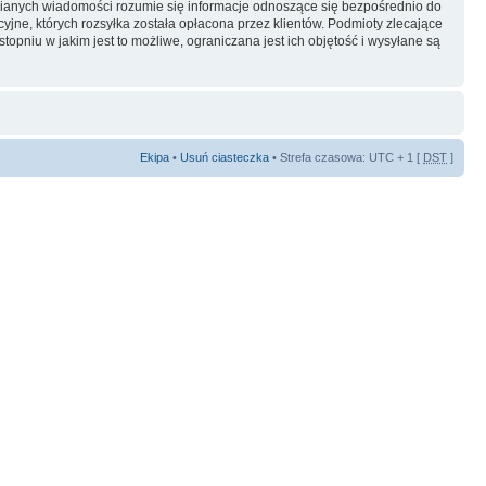
ianych wiadomości rozumie się informacje odnoszące się bezpośrednio do
yjne, których rozsyłka została opłacona przez klientów. Podmioty zlecające
pniu w jakim jest to możliwe, ograniczana jest ich objętość i wysyłane są
Ekipa
•
Usuń ciasteczka
• Strefa czasowa: UTC + 1 [
DST
]