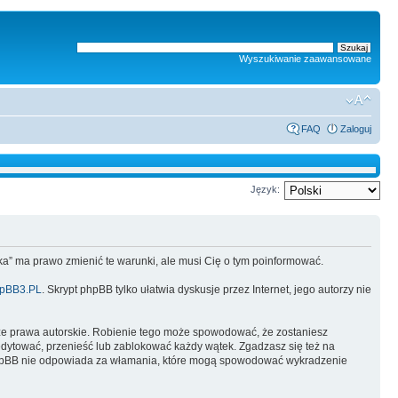
Wyszukiwanie zaawansowane
FAQ
Zaloguj
Język:
lska” ma prawo zmienić te warunki, ale musi Cię o tym poinformować.
pBB3.PL
. Skrypt phpBB tylko ułatwia dyskusje przez Internet, jego autorzy nie
ze prawa autorskie. Robienie tego może spowodować, że zostaniesz
dytować, przenieść lub zablokować każdy wątek. Zgadzasz się też na
i phpBB nie odpowiada za włamania, które mogą spowodować wykradzenie