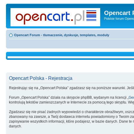
Opencart 
Polskie forum Openca
Opencart Forum - tłumaczenie, dyskusje, templates, moduły
Opencart Polska - Rejestracja
Rejestrując się na „Opencart Polska” zgadzasz się na poniższe warunki. Jeśli
Forum „Opencart Polska” działa na skrypcie phpBB, wydanym na licencji „
Gen
kontrolują tekstów zamieszczanych w Internecie za pomocą tego skryptu. Wię
Zgadzasz się nie pisać żadnych wypowiedzi o charakterze obraźliwym, oszc
zbanowany na zawsze, a Twój dostawca internetu powiadomiony o Twoim zach
zapisywanie wszystkich informacji, które podajesz, w bazie danych. Dane 
danych.