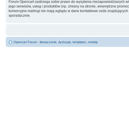
Forum Opencart zastrzega sobie prawo do wysyłania niezapowiedzianych w
jego serwisów, usług i produktów (np. zmiany na stronie, wewnętrzne promocj
komercyjne mailingi nie mają wglądu w dane kontaktowe osób znajdujących si
sporadycznie.
Opencart Forum - tłumaczenie, dyskusje, templates, moduły