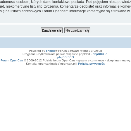
iadomości osobom, których dane kontaktowe posiada. Pod pojęciem niezapowiedz
e), niekomercyjne listy (np. życzenia, komentarze osobiste) oraz informacje komerc
ę na listach adresowych Forum Opencart. Informacje komercyjne są filtrowane w sto
Powered by
phpBB
® Forum Software © phpBB Group
Przyjazne użytkownikom polskie wsparcie phpBB3 -
phpBB3.PL
phpBB SEO
Forum OpenCart
© 2009-2012 Polskie forum OpenCart - system e-commerce - sklep internetowy.
Kontakt: opencart[malpa]opencart.pl |
Polityka prywatności