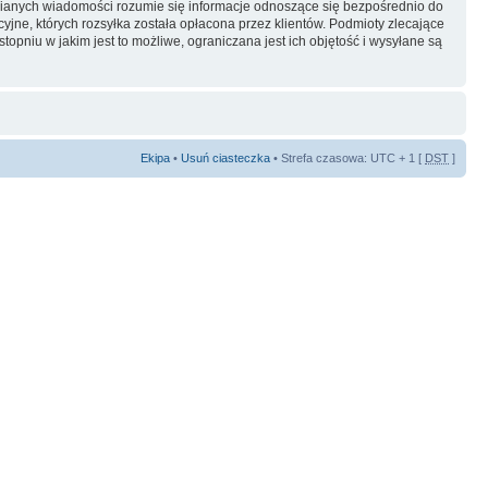
ianych wiadomości rozumie się informacje odnoszące się bezpośrednio do
yjne, których rozsyłka została opłacona przez klientów. Podmioty zlecające
pniu w jakim jest to możliwe, ograniczana jest ich objętość i wysyłane są
Ekipa
•
Usuń ciasteczka
• Strefa czasowa: UTC + 1 [
DST
]