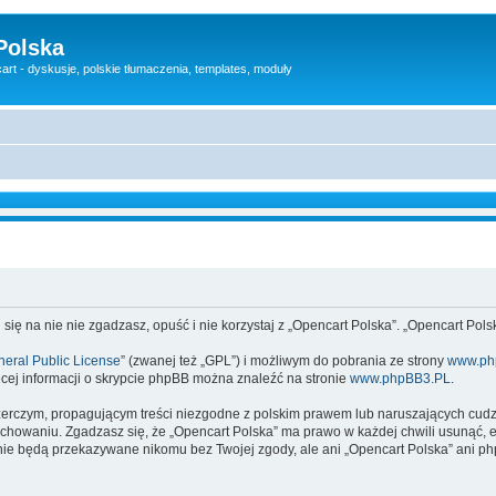
Polska
rt - dyskusje, polskie tłumaczenia, templates, moduły
 się na nie nie zgadzasz, opuść i nie korzystaj z „Opencart Polska”. „Opencart Po
eral Public License
” (zwanej też „GPL”) i możliwym do pobrania ze strony
www.ph
cej informacji o skrypcie phpBB można znaleźć na stronie
www.phpBB3.PL
.
zerczym, propagującym treści niezgodne z polskim prawem lub naruszających cud
owaniu. Zgadzasz się, że „Opencart Polska” ma prawo w każdej chwili usunąć, e
te nie będą przekazywane nikomu bez Twojej zgody, ale ani „Opencart Polska” an