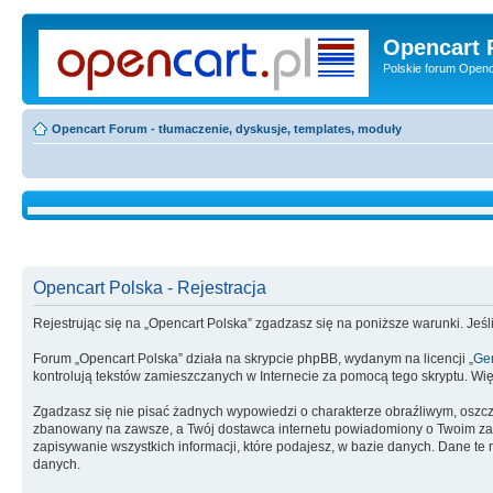
Opencart 
Polskie forum Openca
Opencart Forum - tłumaczenie, dyskusje, templates, moduły
Opencart Polska - Rejestracja
Rejestrując się na „Opencart Polska” zgadzasz się na poniższe warunki. Jeśli
Forum „Opencart Polska” działa na skrypcie phpBB, wydanym na licencji „
Gen
kontrolują tekstów zamieszczanych w Internecie za pomocą tego skryptu. Wię
Zgadzasz się nie pisać żadnych wypowiedzi o charakterze obraźliwym, oszc
zbanowany na zawsze, a Twój dostawca internetu powiadomiony o Twoim zach
zapisywanie wszystkich informacji, które podajesz, w bazie danych. Dane 
danych.