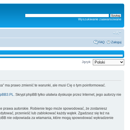
Wyszukiwanie zaawansowane
FAQ
Zaloguj
Język:
lska” ma prawo zmienić te warunki, ale musi Cię o tym poinformować.
pBB3.PL
. Skrypt phpBB tylko ułatwia dyskusje przez Internet, jego autorzy nie
ze prawa autorskie. Robienie tego może spowodować, że zostaniesz
dytować, przenieść lub zablokować każdy wątek. Zgadzasz się też na
i phpBB nie odpowiada za włamania, które mogą spowodować wykradzenie