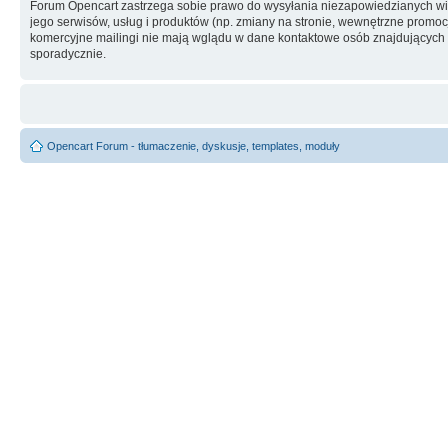
Forum Opencart zastrzega sobie prawo do wysyłania niezapowiedzianych w
jego serwisów, usług i produktów (np. zmiany na stronie, wewnętrzne promocj
komercyjne mailingi nie mają wglądu w dane kontaktowe osób znajdujących si
sporadycznie.
Opencart Forum - tłumaczenie, dyskusje, templates, moduły