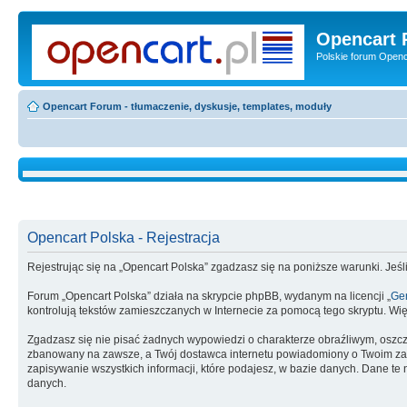
Opencart 
Polskie forum Openca
Opencart Forum - tłumaczenie, dyskusje, templates, moduły
Opencart Polska - Rejestracja
Rejestrując się na „Opencart Polska” zgadzasz się na poniższe warunki. Jeśli
Forum „Opencart Polska” działa na skrypcie phpBB, wydanym na licencji „
Gen
kontrolują tekstów zamieszczanych w Internecie za pomocą tego skryptu. Wię
Zgadzasz się nie pisać żadnych wypowiedzi o charakterze obraźliwym, oszc
zbanowany na zawsze, a Twój dostawca internetu powiadomiony o Twoim zach
zapisywanie wszystkich informacji, które podajesz, w bazie danych. Dane 
danych.