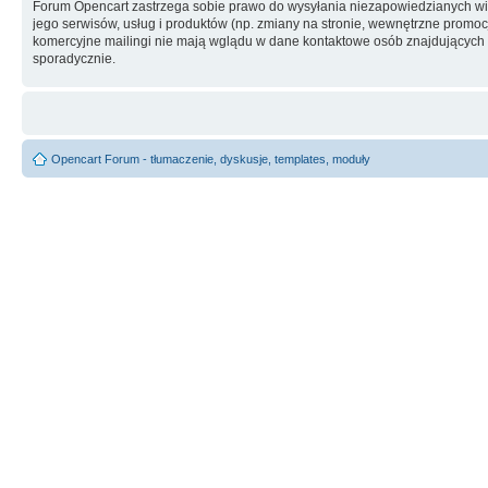
Forum Opencart zastrzega sobie prawo do wysyłania niezapowiedzianych w
jego serwisów, usług i produktów (np. zmiany na stronie, wewnętrzne promocj
komercyjne mailingi nie mają wglądu w dane kontaktowe osób znajdujących si
sporadycznie.
Opencart Forum - tłumaczenie, dyskusje, templates, moduły