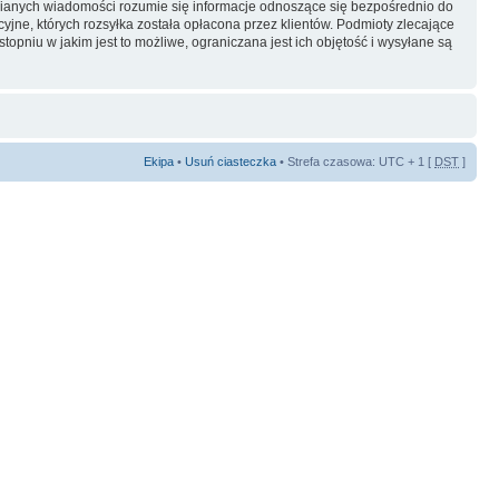
ianych wiadomości rozumie się informacje odnoszące się bezpośrednio do
yjne, których rozsyłka została opłacona przez klientów. Podmioty zlecające
pniu w jakim jest to możliwe, ograniczana jest ich objętość i wysyłane są
Ekipa
•
Usuń ciasteczka
• Strefa czasowa: UTC + 1 [
DST
]