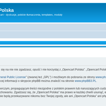
Polska
rt - dyskusje, polskie tłumaczenia, templates, moduły
 się na nie nie zgadzasz, opuść i nie korzystaj z „Opencart Polska”. „Opencart Po
eral Public License
” (zwanej też „GPL”) i możliwym do pobrania ze strony
www.ph
cej informacji o skrypcie phpBB można znaleźć na stronie
www.phpBB3.PL
.
zerczym, propagującym treści niezgodne z polskim prawem lub naruszających cud
owaniu. Zgadzasz się, że „Opencart Polska” ma prawo w każdej chwili usunąć, e
te nie będą przekazywane nikomu bez Twojej zgody, ale ani „Opencart Polska” an