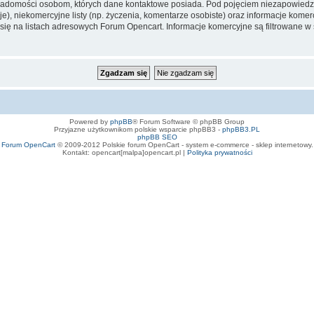
iadomości osobom, których dane kontaktowe posiada. Pod pojęciem niezapowiedz
e), niekomercyjne listy (np. życzenia, komentarze osobiste) oraz informacje komerc
ę na listach adresowych Forum Opencart. Informacje komercyjne są filtrowane w sto
Powered by
phpBB
® Forum Software © phpBB Group
Przyjazne użytkownikom polskie wsparcie phpBB3 -
phpBB3.PL
phpBB SEO
Forum OpenCart
© 2009-2012 Polskie forum OpenCart - system e-commerce - sklep internetowy.
Kontakt: opencart[malpa]opencart.pl |
Polityka prywatności