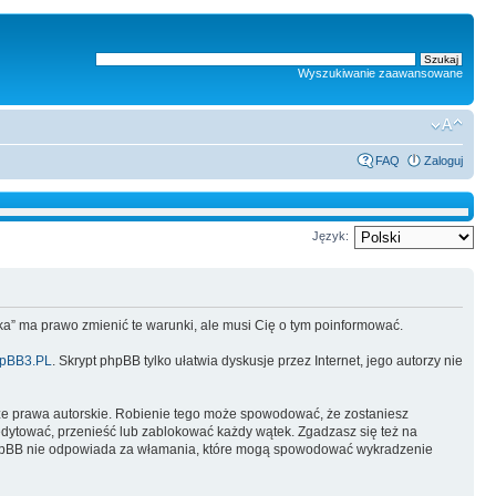
Wyszukiwanie zaawansowane
FAQ
Zaloguj
Język:
lska” ma prawo zmienić te warunki, ale musi Cię o tym poinformować.
pBB3.PL
. Skrypt phpBB tylko ułatwia dyskusje przez Internet, jego autorzy nie
ze prawa autorskie. Robienie tego może spowodować, że zostaniesz
dytować, przenieść lub zablokować każdy wątek. Zgadzasz się też na
i phpBB nie odpowiada za włamania, które mogą spowodować wykradzenie