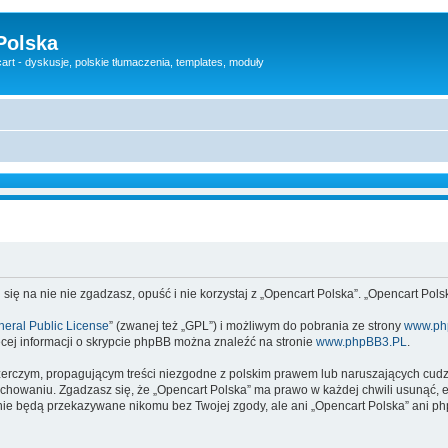
Polska
rt - dyskusje, polskie tłumaczenia, templates, moduły
 się na nie nie zgadzasz, opuść i nie korzystaj z „Opencart Polska”. „Opencart Po
eral Public License
” (zwanej też „GPL”) i możliwym do pobrania ze strony
www.ph
cej informacji o skrypcie phpBB można znaleźć na stronie
www.phpBB3.PL
.
zerczym, propagującym treści niezgodne z polskim prawem lub naruszających cud
owaniu. Zgadzasz się, że „Opencart Polska” ma prawo w każdej chwili usunąć, e
te nie będą przekazywane nikomu bez Twojej zgody, ale ani „Opencart Polska” an