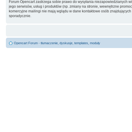
Forum Opencart zastrzega sobie prawo do wysyłania niezapowiedzianych w
jego serwisów, usług i produktów (np. zmiany na stronie, wewnętrzne promocj
komercyjne mailingi nie mają wglądu w dane kontaktowe osób znajdujących si
sporadycznie.
Opencart Forum - tłumaczenie, dyskusje, templates, moduły