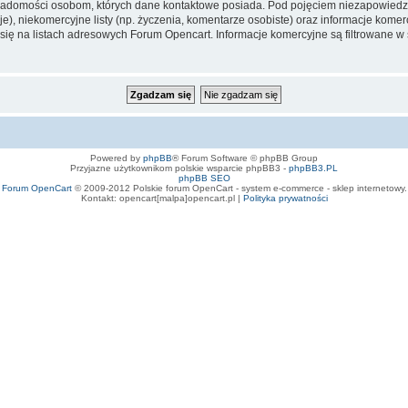
iadomości osobom, których dane kontaktowe posiada. Pod pojęciem niezapowiedz
e), niekomercyjne listy (np. życzenia, komentarze osobiste) oraz informacje komerc
ę na listach adresowych Forum Opencart. Informacje komercyjne są filtrowane w sto
Powered by
phpBB
® Forum Software © phpBB Group
Przyjazne użytkownikom polskie wsparcie phpBB3 -
phpBB3.PL
phpBB SEO
Forum OpenCart
© 2009-2012 Polskie forum OpenCart - system e-commerce - sklep internetowy.
Kontakt: opencart[malpa]opencart.pl |
Polityka prywatności