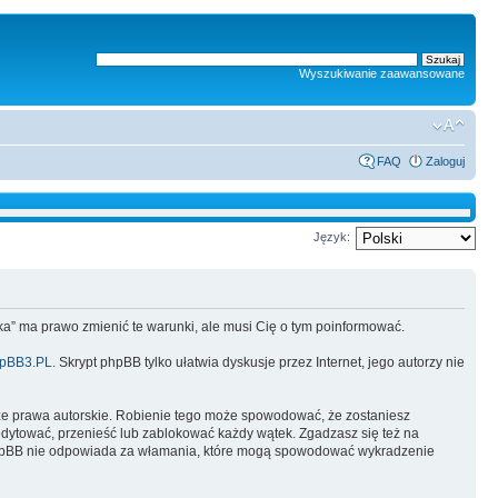
Wyszukiwanie zaawansowane
FAQ
Zaloguj
Język:
lska” ma prawo zmienić te warunki, ale musi Cię o tym poinformować.
pBB3.PL
. Skrypt phpBB tylko ułatwia dyskusje przez Internet, jego autorzy nie
ze prawa autorskie. Robienie tego może spowodować, że zostaniesz
dytować, przenieść lub zablokować każdy wątek. Zgadzasz się też na
i phpBB nie odpowiada za włamania, które mogą spowodować wykradzenie