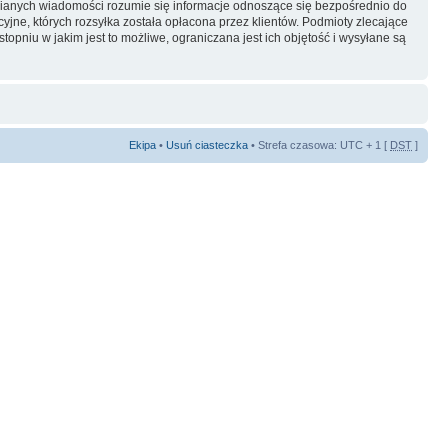
ianych wiadomości rozumie się informacje odnoszące się bezpośrednio do
yjne, których rozsyłka została opłacona przez klientów. Podmioty zlecające
pniu w jakim jest to możliwe, ograniczana jest ich objętość i wysyłane są
Ekipa
•
Usuń ciasteczka
• Strefa czasowa: UTC + 1 [
DST
]