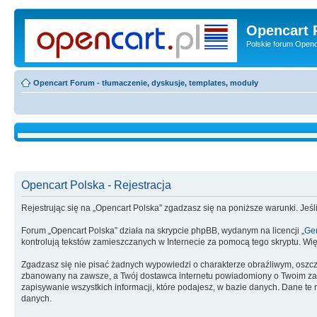
Opencart 
Polskie forum Openca
Opencart Forum - tłumaczenie, dyskusje, templates, moduły
Opencart Polska - Rejestracja
Rejestrując się na „Opencart Polska” zgadzasz się na poniższe warunki. Jeśli
Forum „Opencart Polska” działa na skrypcie phpBB, wydanym na licencji „
Gen
kontrolują tekstów zamieszczanych w Internecie za pomocą tego skryptu. Wię
Zgadzasz się nie pisać żadnych wypowiedzi o charakterze obraźliwym, oszc
zbanowany na zawsze, a Twój dostawca internetu powiadomiony o Twoim zach
zapisywanie wszystkich informacji, które podajesz, w bazie danych. Dane 
danych.