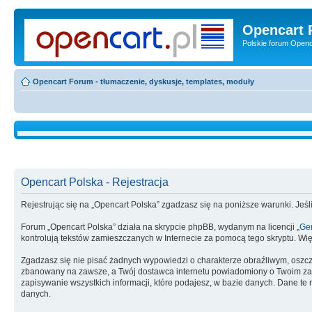
Opencart 
Polskie forum Openca
Opencart Forum - tłumaczenie, dyskusje, templates, moduły
Opencart Polska - Rejestracja
Rejestrując się na „Opencart Polska” zgadzasz się na poniższe warunki. Jeśli
Forum „Opencart Polska” działa na skrypcie phpBB, wydanym na licencji „
Gen
kontrolują tekstów zamieszczanych w Internecie za pomocą tego skryptu. Wię
Zgadzasz się nie pisać żadnych wypowiedzi o charakterze obraźliwym, oszc
zbanowany na zawsze, a Twój dostawca internetu powiadomiony o Twoim zach
zapisywanie wszystkich informacji, które podajesz, w bazie danych. Dane 
danych.