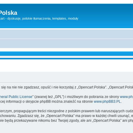
Polska
rt - dyskusje, polskie tłumaczenia, templates, moduły
 się na nie nie zgadzasz, opuść i nie korzystaj z „Opencart Polska”. „Opencart Po
eral Public License
” (zwanej też „GPL”) i możliwym do pobrania ze strony
www.ph
cej informacji o skrypcie phpBB można znaleźć na stronie
www.phpBB3.PL
.
zerczym, propagującym treści niezgodne z polskim prawem lub naruszających cud
owaniu. Zgadzasz się, że „Opencart Polska” ma prawo w każdej chwili usunąć, e
te nie będą przekazywane nikomu bez Twojej zgody, ale ani „Opencart Polska” an