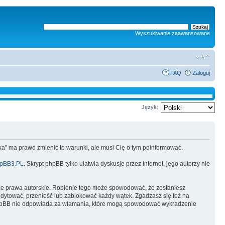
Wyszukiwanie zaawansowane
FAQ
Zaloguj
Język:
lska” ma prawo zmienić te warunki, ale musi Cię o tym poinformować.
pBB3.PL
. Skrypt phpBB tylko ułatwia dyskusje przez Internet, jego autorzy nie
ze prawa autorskie. Robienie tego może spowodować, że zostaniesz
dytować, przenieść lub zablokować każdy wątek. Zgadzasz się też na
i phpBB nie odpowiada za włamania, które mogą spowodować wykradzenie