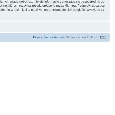
ianych wiadomości rozumie się informacje odnoszące się bezpośrednio do
yjne, których rozsyłka została opłacona przez klientów. Podmioty zlecające
pniu w jakim jest to możliwe, ograniczana jest ich objętość i wysyłane są
Ekipa
•
Usuń ciasteczka
• Strefa czasowa: UTC + 1 [
DST
]