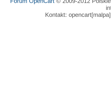
Forum OpenCart
© 2009-2012 Polskie
in
Kontakt: opencart[malpa]