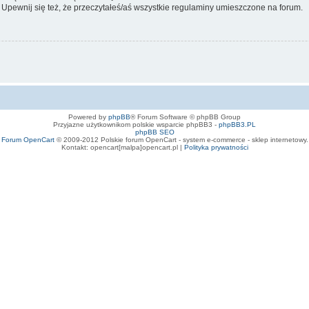
 Upewnij się też, że przeczytałeś/aś wszystkie regulaminy umieszczone na forum.
Powered by
phpBB
® Forum Software © phpBB Group
Przyjazne użytkownikom polskie wsparcie phpBB3 -
phpBB3.PL
phpBB SEO
Forum OpenCart
© 2009-2012 Polskie forum OpenCart - system e-commerce - sklep internetowy.
Kontakt: opencart[malpa]opencart.pl |
Polityka prywatności