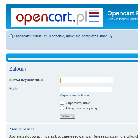
Opencart 
Polskie forum Openca
Opencart Forum - tłumaczenie, dyskusje, templates, moduły
Zaloguj
Nazwa użytkownika:
Hasło:
Zapomniałem hasła
Zapamiętaj mnie
Ukryj mnie w tej sesji
ZAREJESTRUJ
Aby się zalogować, musisz być zarejestrowany/a. Rejestracja zajmuje tylko