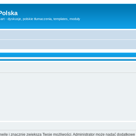
Polska
rt - dyskusje, polskie tłumaczenia, templates, moduły
 chwilę i znacznie zwiększa Twoje możliwości. Administrator może nadać dodatkow