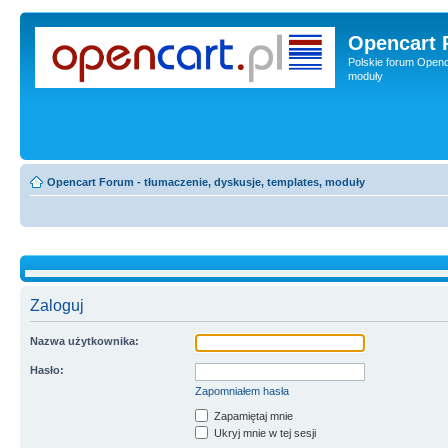
Opencart 
Polskie forum Openca
moduły
Opencart Forum - tłumaczenie, dyskusje, templates, moduły
Zaloguj
Nazwa użytkownika:
Hasło:
Zapomniałem hasła
Zapamiętaj mnie
Ukryj mnie w tej sesji