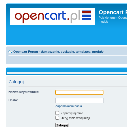
Opencart 
Polskie forum Openca
moduły
Opencart Forum - tłumaczenie, dyskusje, templates, moduły
Zaloguj
Nazwa użytkownika:
Hasło:
Zapomniałem hasła
Zapamiętaj mnie
Ukryj mnie w tej sesji