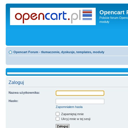
Opencart 
Polskie forum Openca
moduły
Opencart Forum - tłumaczenie, dyskusje, templates, moduły
Zaloguj
Nazwa użytkownika:
Hasło:
Zapomniałem hasła
Zapamiętaj mnie
Ukryj mnie w tej sesji