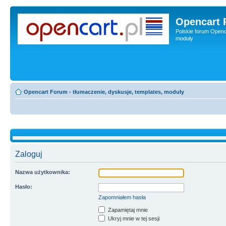
Opencart 
Polskie forum Openca
moduły
Opencart Forum - tłumaczenie, dyskusje, templates, moduły
Zaloguj
Nazwa użytkownika:
Hasło:
Zapomniałem hasła
Zapamiętaj mnie
Ukryj mnie w tej sesji