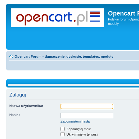
Opencart 
Polskie forum Openca
moduły
Opencart Forum - tłumaczenie, dyskusje, templates, moduły
Zaloguj
Nazwa użytkownika:
Hasło:
Zapomniałem hasła
Zapamiętaj mnie
Ukryj mnie w tej sesji