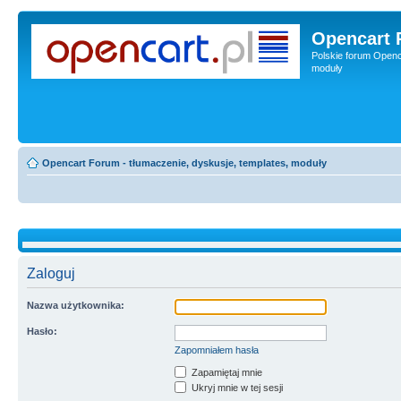
Opencart 
Polskie forum Openca
moduły
Opencart Forum - tłumaczenie, dyskusje, templates, moduły
Zaloguj
Nazwa użytkownika:
Hasło:
Zapomniałem hasła
Zapamiętaj mnie
Ukryj mnie w tej sesji