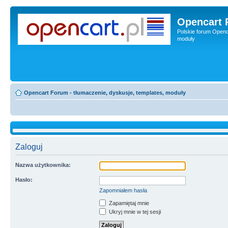
Opencart 
Polskie forum Openca
moduły
Opencart Forum - tłumaczenie, dyskusje, templates, moduły
Zaloguj
Nazwa użytkownika:
Hasło:
Zapomniałem hasła
Zapamiętaj mnie
Ukryj mnie w tej sesji