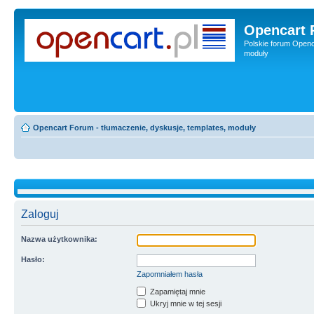
Opencart 
Polskie forum Openca
moduły
Opencart Forum - tłumaczenie, dyskusje, templates, moduły
Zaloguj
Nazwa użytkownika:
Hasło:
Zapomniałem hasła
Zapamiętaj mnie
Ukryj mnie w tej sesji