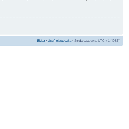
Ekipa
•
Usuń ciasteczka
• Strefa czasowa: UTC + 1 [
DST
]