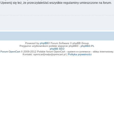
 Upewnij się też, że przeczytałeś/aś wszystkie regulaminy umieszczone na forum.
Powered by
phpBB
® Forum Software © phpBB Group
Przyjazne użytkownikom polskie wsparcie phpBB3 -
phpBB3.PL
phpBB SEO
Forum OpenCart
© 2009-2012 Polskie forum OpenCart - system e-commerce - sklep internetowy.
Kontakt: opencart[malpa]opencart.pl |
Polityka prywatności