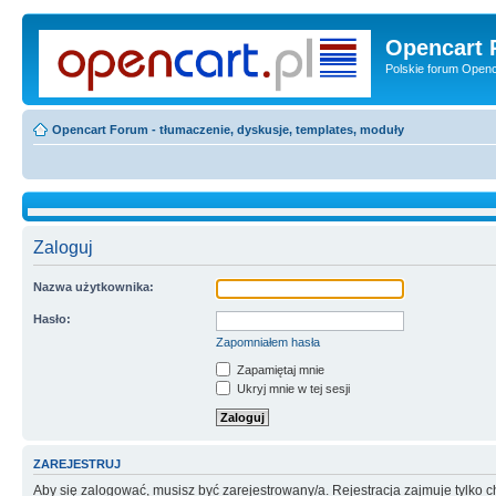
Opencart 
Polskie forum Openca
Opencart Forum - tłumaczenie, dyskusje, templates, moduły
Zaloguj
Nazwa użytkownika:
Hasło:
Zapomniałem hasła
Zapamiętaj mnie
Ukryj mnie w tej sesji
ZAREJESTRUJ
Aby się zalogować, musisz być zarejestrowany/a. Rejestracja zajmuje tylko