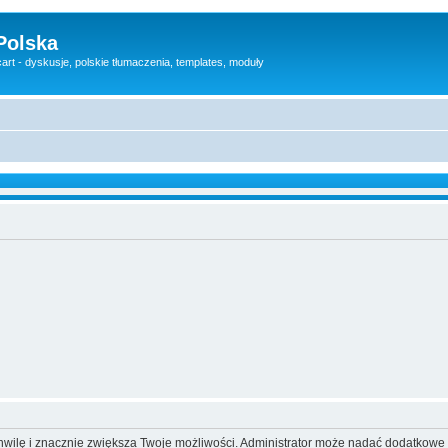
Polska
rt - dyskusje, polskie tłumaczenia, templates, moduły
 chwilę i znacznie zwiększa Twoje możliwości. Administrator może nadać dodatkow