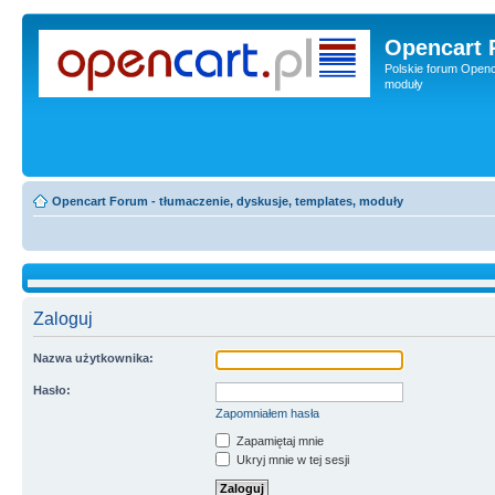
Opencart 
Polskie forum Openca
moduły
Opencart Forum - tłumaczenie, dyskusje, templates, moduły
Zaloguj
Nazwa użytkownika:
Hasło:
Zapomniałem hasła
Zapamiętaj mnie
Ukryj mnie w tej sesji