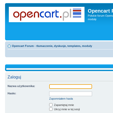
Opencart 
Polskie forum Openca
moduły
Opencart Forum - tłumaczenie, dyskusje, templates, moduły
Zaloguj
Nazwa użytkownika:
Hasło:
Zapomniałem hasła
Zapamiętaj mnie
Ukryj mnie w tej sesji