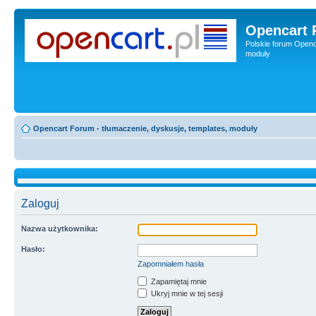
Opencart 
Polskie forum Openca
moduły
Opencart Forum - tłumaczenie, dyskusje, templates, moduły
Zaloguj
Nazwa użytkownika:
Hasło:
Zapomniałem hasła
Zapamiętaj mnie
Ukryj mnie w tej sesji