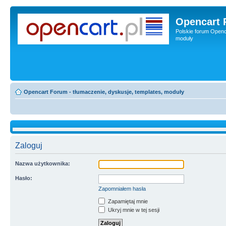
Opencart 
Polskie forum Openca
moduły
Opencart Forum - tłumaczenie, dyskusje, templates, moduły
Zaloguj
Nazwa użytkownika:
Hasło:
Zapomniałem hasła
Zapamiętaj mnie
Ukryj mnie w tej sesji