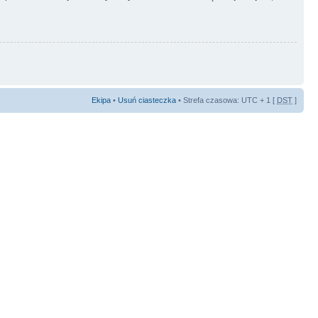
Ekipa
•
Usuń ciasteczka
• Strefa czasowa: UTC + 1 [
DST
]