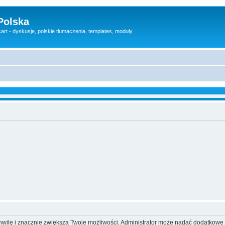
Polska
rt - dyskusje, polskie tłumaczenia, templates, moduły
 chwilę i znacznie zwiększa Twoje możliwości. Administrator może nadać dodatkow