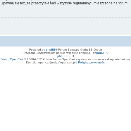
 Upewnij się też, że przeczytałeś/aś wszystkie regulaminy umieszczone na forum.
Powered by
phpBB
® Forum Software © phpBB Group
Przyjazne użytkownikom polskie wsparcie phpBB3 -
phpBB3.PL
phpBB SEO
Forum OpenCart
© 2009-2012 Polskie forum OpenCart - system e-commerce - sklep internetowy.
Kontakt: opencart[malpa]opencart.pl |
Polityka prywatności