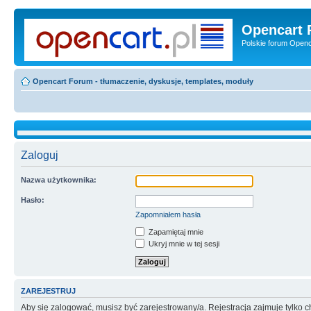
Opencart 
Polskie forum Openca
Opencart Forum - tłumaczenie, dyskusje, templates, moduły
Zaloguj
Nazwa użytkownika:
Hasło:
Zapomniałem hasła
Zapamiętaj mnie
Ukryj mnie w tej sesji
ZAREJESTRUJ
Aby się zalogować, musisz być zarejestrowany/a. Rejestracja zajmuje tylko