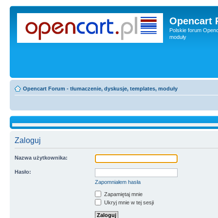
Opencart 
Polskie forum Openca
moduły
Opencart Forum - tłumaczenie, dyskusje, templates, moduły
Zaloguj
Nazwa użytkownika:
Hasło:
Zapomniałem hasła
Zapamiętaj mnie
Ukryj mnie w tej sesji