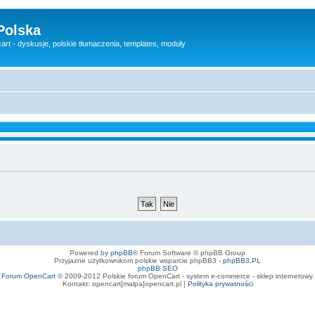
Polska
rt - dyskusje, polskie tłumaczenia, templates, moduły
Powered by
phpBB
® Forum Software © phpBB Group
Przyjazne użytkownikom polskie wsparcie phpBB3 -
phpBB3.PL
phpBB SEO
Forum OpenCart
© 2009-2012 Polskie forum OpenCart - system e-commerce - sklep internetowy.
Kontakt: opencart[malpa]opencart.pl |
Polityka prywatności