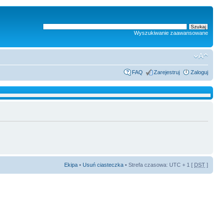
Wyszukiwanie zaawansowane
FAQ
Zarejestruj
Zaloguj
Ekipa
•
Usuń ciasteczka
• Strefa czasowa: UTC + 1 [
DST
]