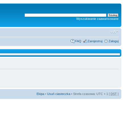
Wyszukiwanie zaawansowane
FAQ
Zarejestruj
Zaloguj
Ekipa
•
Usuń ciasteczka
• Strefa czasowa: UTC + 1 [
DST
]