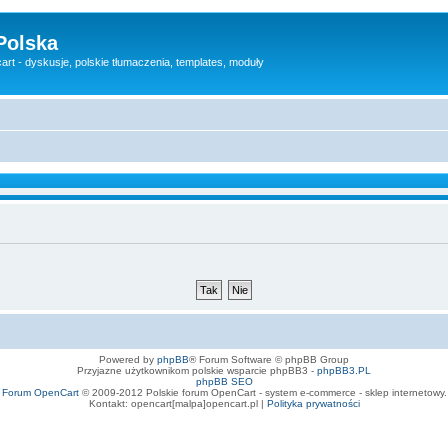
Polska
rt - dyskusje, polskie tłumaczenia, templates, moduły
Powered by
phpBB
® Forum Software © phpBB Group
Przyjazne użytkownikom polskie wsparcie phpBB3 -
phpBB3.PL
phpBB SEO
Forum OpenCart
© 2009-2012 Polskie forum OpenCart - system e-commerce - sklep internetowy.
Kontakt: opencart[malpa]opencart.pl |
Polityka prywatności