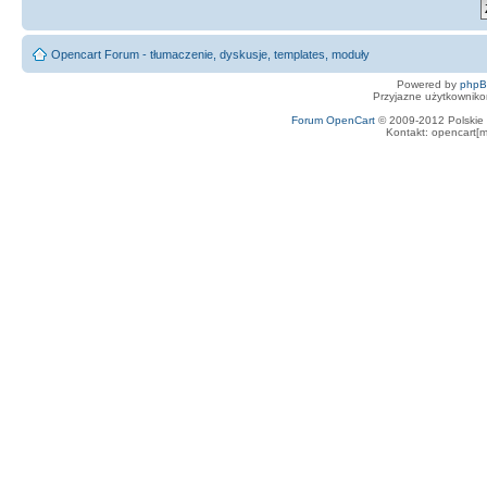
Opencart Forum - tłumaczenie, dyskusje, templates, moduły
Powered by
php
Przyjazne użytkowniko
Forum OpenCart
© 2009-2012 Polskie f
Kontakt: opencart[m