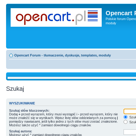
Opencart 
Polskie forum Openca
moduły
Opencart Forum - tłumaczenie, dyskusje, templates, moduły
Szukaj
WYSZUKIWANIE
Szukaj słów kluczowych:
Dodaj
+
przed wyrazem, który musi wystąpić i
-
przed wyrazem, który nie
Szuk
może znaleźć się w wynikach. Wpisz listę słów oddzielanych za pomocą
|
pomiędzy nawiasami, jeśli tylko jedno z tych słów musi zostać znalezione.
Szuk
Możesz także użyć * zamiast dowolnego ciągu znaków.
Szukaj autora:
Możesz użyć * zamiast dowolnego ciągu znaków.