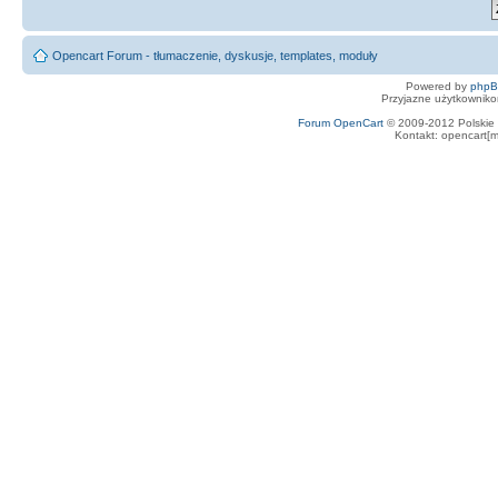
Opencart Forum - tłumaczenie, dyskusje, templates, moduły
Powered by
php
Przyjazne użytkowniko
Forum OpenCart
© 2009-2012 Polskie f
Kontakt: opencart[m