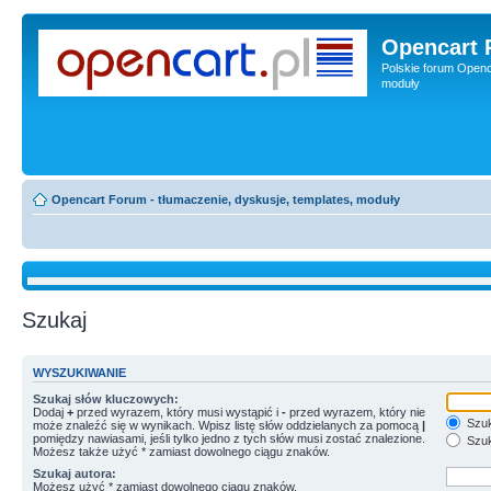
Opencart 
Polskie forum Openca
moduły
Opencart Forum - tłumaczenie, dyskusje, templates, moduły
Szukaj
WYSZUKIWANIE
Szukaj słów kluczowych:
Dodaj
+
przed wyrazem, który musi wystąpić i
-
przed wyrazem, który nie
Szuk
może znaleźć się w wynikach. Wpisz listę słów oddzielanych za pomocą
|
pomiędzy nawiasami, jeśli tylko jedno z tych słów musi zostać znalezione.
Szuk
Możesz także użyć * zamiast dowolnego ciągu znaków.
Szukaj autora:
Możesz użyć * zamiast dowolnego ciągu znaków.