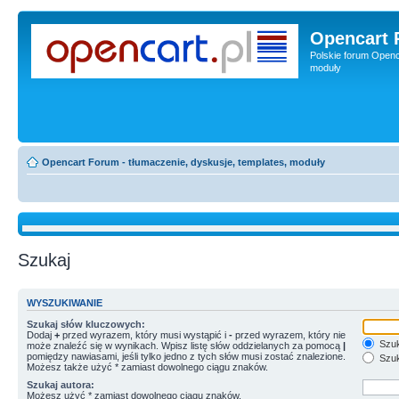
Opencart 
Polskie forum Openca
moduły
Opencart Forum - tłumaczenie, dyskusje, templates, moduły
Szukaj
WYSZUKIWANIE
Szukaj słów kluczowych:
Dodaj
+
przed wyrazem, który musi wystąpić i
-
przed wyrazem, który nie
Szuk
może znaleźć się w wynikach. Wpisz listę słów oddzielanych za pomocą
|
pomiędzy nawiasami, jeśli tylko jedno z tych słów musi zostać znalezione.
Szuk
Możesz także użyć * zamiast dowolnego ciągu znaków.
Szukaj autora:
Możesz użyć * zamiast dowolnego ciągu znaków.