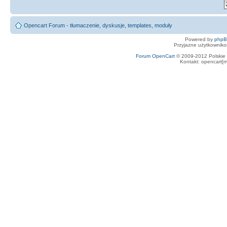
Opencart Forum - tłumaczenie, dyskusje, templates, moduły
Powered by
php
Przyjazne użytkowniko
Forum OpenCart
© 2009-2012 Polskie f
Kontakt: opencart[m