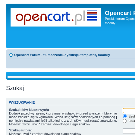
Opencart 
Polskie forum Openca
moduły
Opencart Forum - tłumaczenie, dyskusje, templates, moduły
Szukaj
WYSZUKIWANIE
Szukaj słów kluczowych:
Dodaj
+
przed wyrazem, który musi wystąpić i
-
przed wyrazem, który nie
Szuk
może znaleźć się w wynikach. Wpisz listę słów oddzielanych za pomocą
|
pomiędzy nawiasami, jeśli tylko jedno z tych słów musi zostać znalezione.
Szuk
Możesz także użyć * zamiast dowolnego ciągu znaków.
Szukaj autora:
Możesz użyć * zamiast dowolnego ciągu znaków.