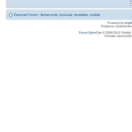
Opencart Forum - tłumaczenie, dyskusje, templates, moduły
Powered by
php
Przyjazne użytkowniko
Forum OpenCart
© 2009-2012 Polskie f
Kontakt: opencart[m