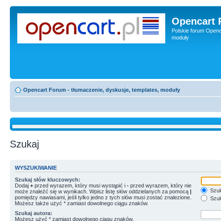
Opencart 
Polskie forum Openca
moduły
Opencart Forum - tłumaczenie, dyskusje, templates, moduły
Szukaj
WYSZUKIWANIE
Szukaj słów kluczowych:
Dodaj
+
przed wyrazem, który musi wystąpić i
-
przed wyrazem, który nie
Szuk
może znaleźć się w wynikach. Wpisz listę słów oddzielanych za pomocą
|
pomiędzy nawiasami, jeśli tylko jedno z tych słów musi zostać znalezione.
Szuk
Możesz także użyć * zamiast dowolnego ciągu znaków.
Szukaj autora:
Możesz użyć * zamiast dowolnego ciągu znaków.