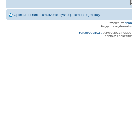
Opencart Forum - tłumaczenie, dyskusje, templates, moduły
Powered by
php
Przyjazne użytkowniko
Forum OpenCart
© 2009-2012 Polskie f
Kontakt: opencart[m