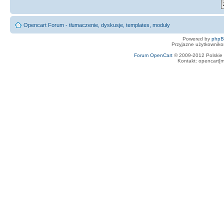
Opencart Forum - tłumaczenie, dyskusje, templates, moduły
Powered by
php
Przyjazne użytkowniko
Forum OpenCart
© 2009-2012 Polskie f
Kontakt: opencart[m