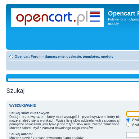
Opencart 
Polskie forum Openca
moduły
Opencart Forum - tłumaczenie, dyskusje, templates, moduły
Szukaj
WYSZUKIWANIE
Szukaj słów kluczowych:
Dodaj
+
przed wyrazem, który musi wystąpić i
-
przed wyrazem, który nie
Szuk
może znaleźć się w wynikach. Wpisz listę słów oddzielanych za pomocą
|
pomiędzy nawiasami, jeśli tylko jedno z tych słów musi zostać znalezione.
Szuk
Możesz także użyć * zamiast dowolnego ciągu znaków.
Szukaj autora:
Możesz użyć * zamiast dowolnego ciągu znaków.