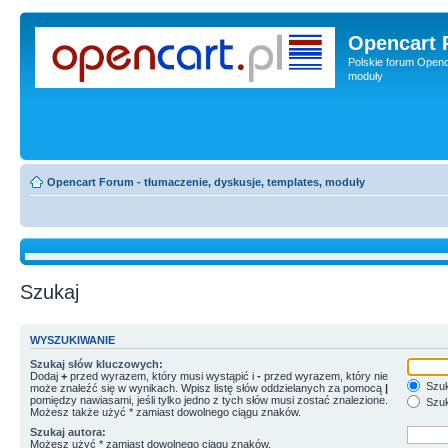
Opencart 
Polskie forum Openca
moduły
Opencart Forum - tłumaczenie, dyskusje, templates, moduły
Szukaj
WYSZUKIWANIE
Szukaj słów kluczowych:
Dodaj
+
przed wyrazem, który musi wystąpić i
-
przed wyrazem, który nie
Szuk
może znaleźć się w wynikach. Wpisz listę słów oddzielanych za pomocą
|
pomiędzy nawiasami, jeśli tylko jedno z tych słów musi zostać znalezione.
Szuk
Możesz także użyć * zamiast dowolnego ciągu znaków.
Szukaj autora:
Możesz użyć * zamiast dowolnego ciągu znaków.