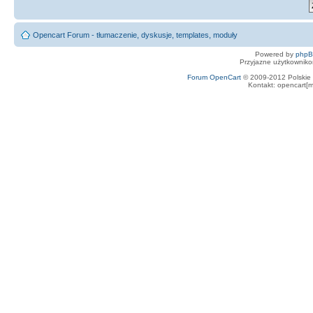
Opencart Forum - tłumaczenie, dyskusje, templates, moduły
Powered by
php
Przyjazne użytkowniko
Forum OpenCart
© 2009-2012 Polskie f
Kontakt: opencart[m