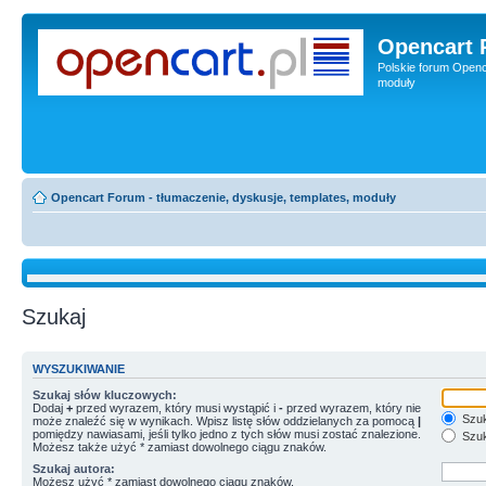
Opencart 
Polskie forum Openca
moduły
Opencart Forum - tłumaczenie, dyskusje, templates, moduły
Szukaj
WYSZUKIWANIE
Szukaj słów kluczowych:
Dodaj
+
przed wyrazem, który musi wystąpić i
-
przed wyrazem, który nie
Szuk
może znaleźć się w wynikach. Wpisz listę słów oddzielanych za pomocą
|
pomiędzy nawiasami, jeśli tylko jedno z tych słów musi zostać znalezione.
Szuk
Możesz także użyć * zamiast dowolnego ciągu znaków.
Szukaj autora:
Możesz użyć * zamiast dowolnego ciągu znaków.