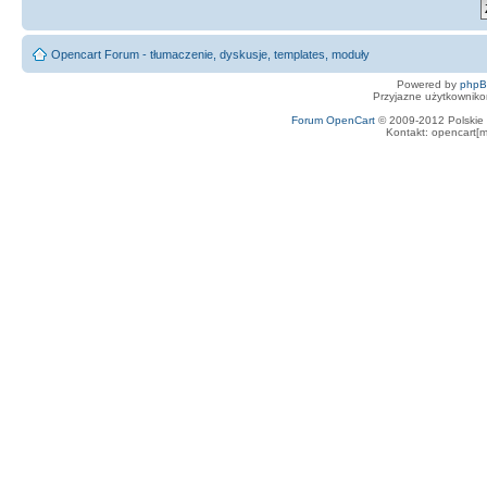
Opencart Forum - tłumaczenie, dyskusje, templates, moduły
Powered by
php
Przyjazne użytkowniko
Forum OpenCart
© 2009-2012 Polskie f
Kontakt: opencart[m