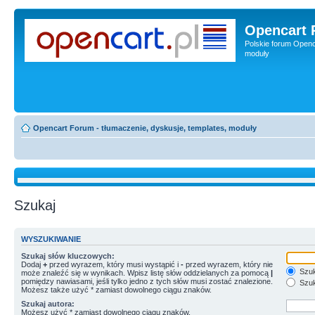
Opencart 
Polskie forum Openca
moduły
Opencart Forum - tłumaczenie, dyskusje, templates, moduły
Szukaj
WYSZUKIWANIE
Szukaj słów kluczowych:
Dodaj
+
przed wyrazem, który musi wystąpić i
-
przed wyrazem, który nie
Szuk
może znaleźć się w wynikach. Wpisz listę słów oddzielanych za pomocą
|
pomiędzy nawiasami, jeśli tylko jedno z tych słów musi zostać znalezione.
Szuk
Możesz także użyć * zamiast dowolnego ciągu znaków.
Szukaj autora:
Możesz użyć * zamiast dowolnego ciągu znaków.