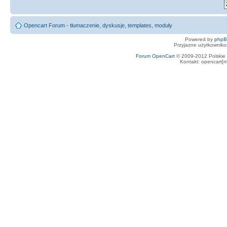
Opencart Forum - tłumaczenie, dyskusje, templates, moduły
Powered by
php
Przyjazne użytkowniko
Forum OpenCart
© 2009-2012 Polskie f
Kontakt: opencart[m