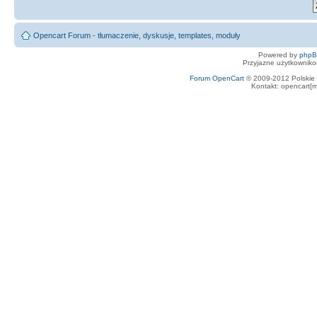
Opencart Forum - tłumaczenie, dyskusje, templates, moduły
Powered by
php
Przyjazne użytkowniko
Forum OpenCart
© 2009-2012 Polskie f
Kontakt: opencart[m