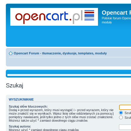
Opencart 
Polskie forum Openca
moduły
Opencart Forum - tłumaczenie, dyskusje, templates, moduły
Szukaj
WYSZUKIWANIE
Szukaj słów kluczowych:
Dodaj
+
przed wyrazem, który musi wystąpić i
-
przed wyrazem, który nie
Szuk
może znaleźć się w wynikach. Wpisz listę słów oddzielanych za pomocą
|
pomiędzy nawiasami, jeśli tylko jedno z tych słów musi zostać znalezione.
Szuk
Możesz także użyć * zamiast dowolnego ciągu znaków.
Szukaj autora:
Możesz użyć * zamiast dowolnego ciągu znaków.