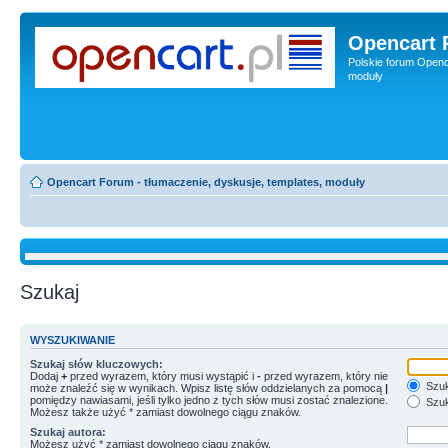
Opencart 
Polskie forum Openca
moduły
Opencart Forum - tłumaczenie, dyskusje, templates, moduły
Szukaj
WYSZUKIWANIE
Szukaj słów kluczowych:
Dodaj
+
przed wyrazem, który musi wystąpić i
-
przed wyrazem, który nie
Szuk
może znaleźć się w wynikach. Wpisz listę słów oddzielanych za pomocą
|
pomiędzy nawiasami, jeśli tylko jedno z tych słów musi zostać znalezione.
Szuk
Możesz także użyć * zamiast dowolnego ciągu znaków.
Szukaj autora:
Możesz użyć * zamiast dowolnego ciągu znaków.