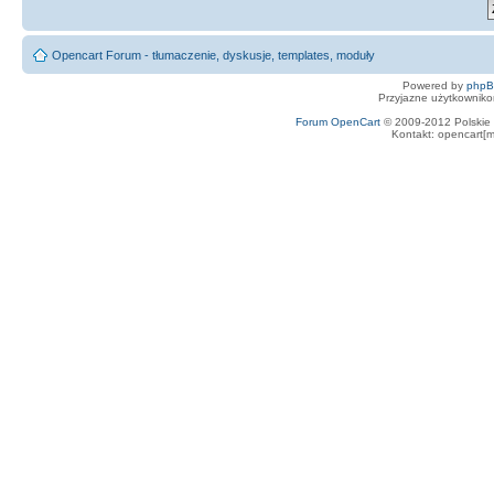
Opencart Forum - tłumaczenie, dyskusje, templates, moduły
Powered by
php
Przyjazne użytkowniko
Forum OpenCart
© 2009-2012 Polskie f
Kontakt: opencart[m