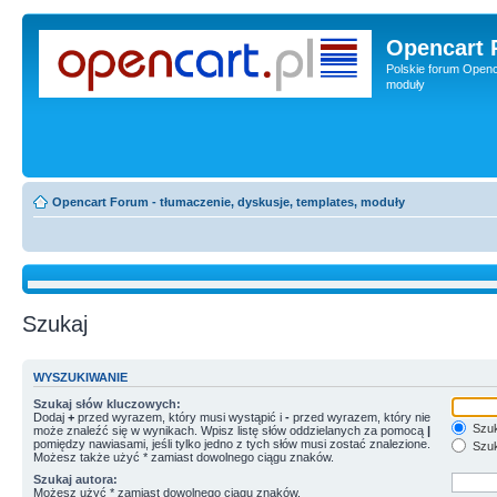
Opencart 
Polskie forum Openca
moduły
Opencart Forum - tłumaczenie, dyskusje, templates, moduły
Szukaj
WYSZUKIWANIE
Szukaj słów kluczowych:
Dodaj
+
przed wyrazem, który musi wystąpić i
-
przed wyrazem, który nie
Szuk
może znaleźć się w wynikach. Wpisz listę słów oddzielanych za pomocą
|
pomiędzy nawiasami, jeśli tylko jedno z tych słów musi zostać znalezione.
Szuk
Możesz także użyć * zamiast dowolnego ciągu znaków.
Szukaj autora:
Możesz użyć * zamiast dowolnego ciągu znaków.