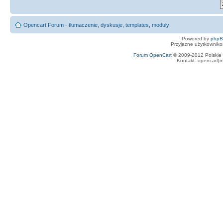
Opencart Forum - tłumaczenie, dyskusje, templates, moduły
Powered by
php
Przyjazne użytkowniko
Forum OpenCart
© 2009-2012 Polskie f
Kontakt: opencart[m