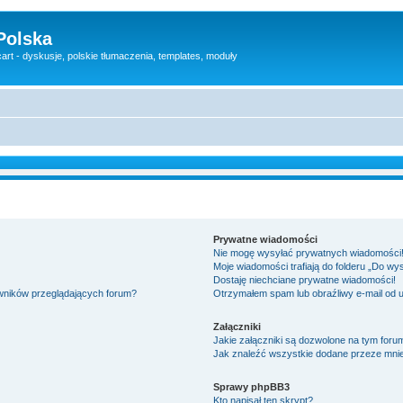
Polska
rt - dyskusje, polskie tłumaczenia, templates, moduły
Prywatne wiadomości
Nie mogę wysyłać prywatnych wiadomości
Moje wiadomości trafiają do folderu „Do wy
Dostaję niechciane prywatne wiadomości!
owników przeglądających forum?
Otrzymałem spam lub obraźliwy e-mail od 
Załączniki
Jakie załączniki są dozwolone na tym foru
Jak znaleźć wszystkie dodane przeze mnie
Sprawy phpBB3
Kto napisał ten skrypt?