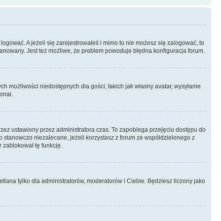
logować. A jeżeli się zarejestrowałeś i mimo to nie możesz się zalogować, to
 zbanowany. Jest też możliwe, że problem powoduje błędna konfiguracja forum.
ych możliwości niedostępnych dla gości, takich jak własny avatar, wysyłanie
onał.
rzez ustawiony przez administratora czas. To zapobiega przejęciu dostępu do
 stanowczo niezalecane, jeżeli korzystasz z forum ze współdzielonego z
r zablokował tę funkcję.
tlana tylko dla administratorów, moderatorów i Ciebie. Będziesz liczony jako