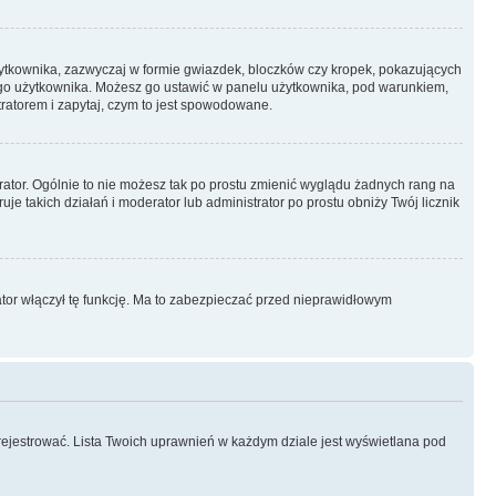
żytkownika, zazwyczaj w formie gwiazdek, bloczków czy kropek, pokazujących
ażdego użytkownika. Możesz go ustawić w panelu użytkownika, pod warunkiem,
tratorem i zapytaj, czym to jest spowodowane.
rator. Ogólnie to nie możesz tak po prostu zmienić wyglądu żadnych rang na
uje takich działań i moderator lub administrator po prostu obniży Twój licznik
ator włączył tę funkcję. Ma to zabezpieczać przed nieprawidłowym
rejestrować. Lista Twoich uprawnień w każdym dziale jest wyświetlana pod