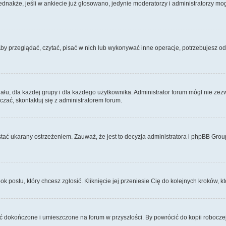
Jednakże, jeśli w ankiecie już głosowano, jedynie moderatorzy i administratorzy m
Aby przeglądać, czytać, pisać w nich lub wykonywać inne operacje, potrzebujesz 
, dla każdej grupy i dla każdego użytkownika. Administrator forum mógł nie zezwo
zać, skontaktuj się z administratorem forum.
tać ukarany ostrzeżeniem. Zauważ, że jest to decyzja administratora i phpBB Grou
ok postu, który chcesz zgłosić. Kliknięcie jej przeniesie Cię do kolejnych kroków,
 dokończone i umieszczone na forum w przyszłości. By powrócić do kopii robocze