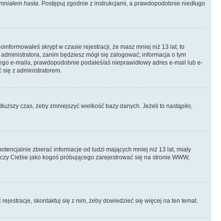
mniałem hasła
. Postępuj zgodnie z instrukcjami, a prawdopodobnie niedługo
informowałeś skrypt w czasie rejestracji, że masz mniej niż 13 lat, to
 administratora, zanim będziesz mógł się zalogować; informacja o tym
adnego e-maila, prawdopodobnie podałeś/aś nieprawidłowy adres e-mail lub e-
 się z administratorem.
łuższy czas, żeby zmniejszyć wielkość bazy danych. Jeżeli to nastąpiło,
ncjalnie zbierać informacje od ludzi mających mniej niż 13 lat, miały
tyczy Ciebie jako kogoś próbującego zarejestrować się na stronie WWW,
rejestracje, skontaktuj się z nim, żeby dowiedzieć się więcej na ten temat.