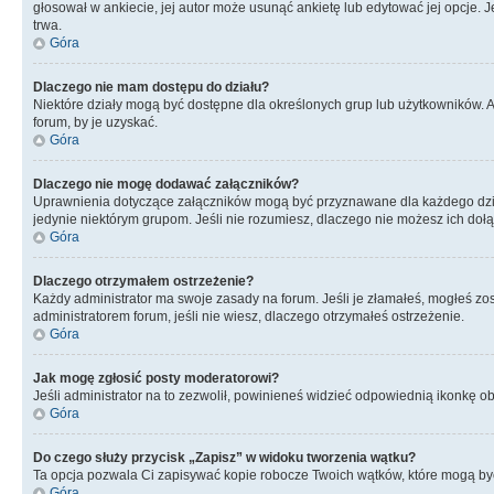
głosował w ankiecie, jej autor może usunąć ankietę lub edytować jej opcje. 
trwa.
Góra
Dlaczego nie mam dostępu do działu?
Niektóre działy mogą być dostępne dla określonych grup lub użytkowników. 
forum, by je uzyskać.
Góra
Dlaczego nie mogę dodawać załączników?
Uprawnienia dotyczące załączników mogą być przyznawane dla każdego działu
jedynie niektórym grupom. Jeśli nie rozumiesz, dlaczego nie możesz ich dołąc
Góra
Dlaczego otrzymałem ostrzeżenie?
Każdy administrator ma swoje zasady na forum. Jeśli je złamałeś, mogłeś zos
administratorem forum, jeśli nie wiesz, dlaczego otrzymałeś ostrzeżenie.
Góra
Jak mogę zgłosić posty moderatorowi?
Jeśli administrator na to zezwolił, powinieneś widzieć odpowiednią ikonkę ob
Góra
Do czego służy przycisk „Zapisz” w widoku tworzenia wątku?
Ta opcja pozwala Ci zapisywać kopie robocze Twoich wątków, które mogą być
Góra