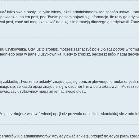
ać tylko swoje posty i to tylko wtedy, jeżeli administrator w ten sposób ustawił u
owiedział na ten post, pod Twoim postem pojawi się informacja, ile razy go edytowałe
ytował post, choć oni mogą zostawić notatkę z informacją dlaczego go edytowali. Za
lu użytkownika. Gdy już to zrobisz, możesz zaznaczyć pole
Dołącz podpis
w formu
edniego pola w panelu użytkownika. Kiedy to zrobisz, będziesz mógł nadal decy
nij zakładkę „Tworzenie ankiety” znajdującą się poniżej głównego formularza; jeśli 
ając się, że każda opcja znajduje się w osobnej linii w polu tekstowym. Możesz ró
ydować, czy użytkownicy mogą zmieniać swoje głosy.
 że potrzebujesz wstawić więcej opcji niż pozwala na to limit, skontaktuj się z admin
eratorów lub administratorów. Aby edytować ankietę, przejdź do edycji pierwszego 