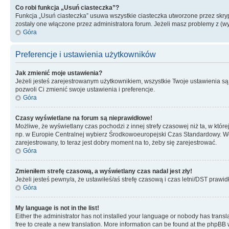
Co robi funkcja „Usuń ciasteczka”?
Funkcja „Usuń ciasteczka” usuwa wszystkie ciasteczka utworzone przez skrypt
zostały one włączone przez administratora forum. Jeżeli masz problemy z (
Góra
Preferencje i ustawienia użytkowników
Jak zmienić moje ustawienia?
Jeżeli jesteś zarejestrowanym użytkownikiem, wszystkie Twoje ustawienia są
pozwoli Ci zmienić swoje ustawienia i preferencje.
Góra
Czasy wyświetlane na forum są nieprawidłowe!
Możliwe, że wyświetlany czas pochodzi z innej strefy czasowej niż ta, w któ
np. w Europie Centralnej wybierz Środkowoeuropejski Czas Standardowy. Weź
zarejestrowany, to teraz jest dobry moment na to, żeby się zarejestrować.
Góra
Zmieniłem strefę czasową, a wyświetlany czas nadal jest zły!
Jeżeli jesteś pewny/a, że ustawiłeś/aś strefę czasową i czas letni/DST prawi
Góra
My language is not in the list!
Either the administrator has not installed your language or nobody has transla
free to create a new translation. More information can be found at the phpBB 