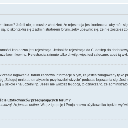
forum? Jeżeli nie, to musisz wiedzieć, że rejestracja jest konieczna, aby móc się 
 są, to skontaktuj się z administratorem forum, żeby upewnić się, że nie zostałeś
domości konieczna jest rejestracja. Jednakże rejestracja da Ci dostęp do dodatkow
żytkowników itp. Rejestracja zajmuje tylko chwilę, więc jest zalecane, abyś ją wyk
 czasie logowania, forum zachowa informację o tym, że jesteś zalogowany tylko p
 „Zaloguj mnie automatycznie przy każdej wizycie” podczas logowania się. Jest to
szkole / na uczelni itp. Jeżeli nie widzisz tej opcji, to oznacza to, że administrato
iście użytkowników przeglądających forum?
pokazuj, że jestem online
. Włącz tę opcję i Twoja nazwa użytkownika będzie wyświe