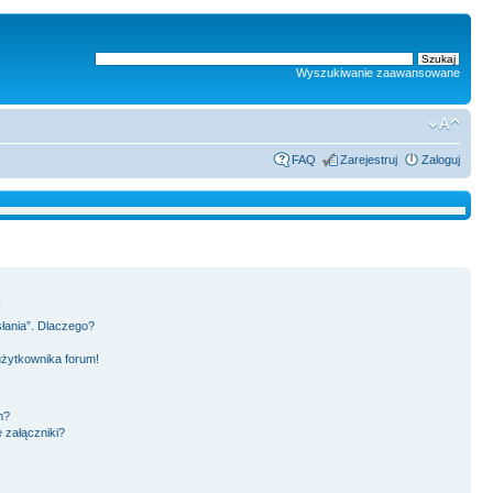
Wyszukiwanie zaawansowane
FAQ
Zarejestruj
Zaloguj
!
słania”. Dlaczego?
użytkownika forum!
m?
 załączniki?