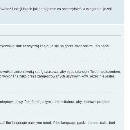
ież funkcji takich jak pamiętanie co przeczytałeś, a czego nie, jeżeli
kownika; link zazwyczaj znajduje się na górze stron forum. Ten panel
ytkownika i zmień swoją strefę czasową, aby zgadzała się z Twoim położeniem,
 wykonana tylko przez zarejestrowanych użytkowników. Jeżeli nie jesteś
t nieprawidłowy. Poinformuj o tym administratora, aby naprawił problem.
stall the language pack you need. If the language pack does not exist, feel