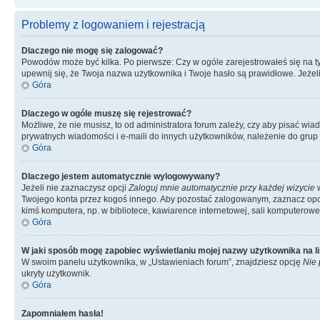
Problemy z logowaniem i rejestracją
Dlaczego nie mogę się zalogować?
Powodów może być kilka. Po pierwsze: Czy w ogóle zarejestrowałeś się na tym 
upewnij się, że Twoja nazwa użytkownika i Twoje hasło są prawidłowe. Jeżeli
Góra
Dlaczego w ogóle muszę się rejestrować?
Możliwe, że nie musisz, to od administratora forum zależy, czy aby pisać wia
prywatnych wiadomości i e-maili do innych użytkowników, należenie do grup u
Góra
Dlaczego jestem automatycznie wylogowywany?
Jeżeli nie zaznaczysz opcji
Zaloguj mnie automatycznie przy każdej wizycie
w
Twojego konta przez kogoś innego. Aby pozostać zalogowanym, zaznacz opcję
kimś komputera, np. w bibliotece, kawiarence internetowej, sali komputerowej w 
Góra
W jaki sposób mogę zapobiec wyświetlaniu mojej nazwy użytkownika na l
W swoim panelu użytkownika, w „Ustawieniach forum”, znajdziesz opcję
Nie 
ukryty użytkownik.
Góra
Zapomniałem hasła!