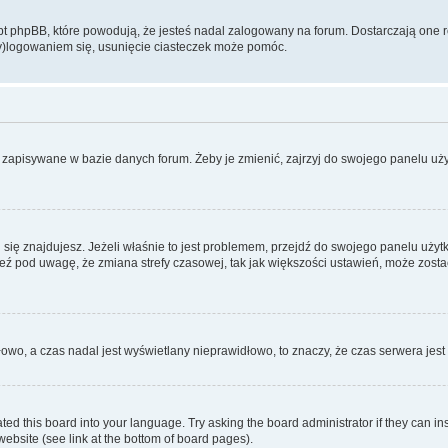
 phpBB, które powodują, że jesteś nadal zalogowany na forum. Dostarczają one równ
wy)logowaniem się, usunięcie ciasteczek może pomóc.
 zapisywane w bazie danych forum. Żeby je zmienić, zajrzyj do swojego panelu użyt
rej się znajdujesz. Jeżeli właśnie to jest problemem, przejdź do swojego panelu uż
 pod uwagę, że zmiana strefy czasowej, tak jak większości ustawień, może zostać
dłowo, a czas nadal jest wyświetlany nieprawidłowo, to znaczy, że czas serwera jes
ted this board into your language. Try asking the board administrator if they can in
website (see link at the bottom of board pages).