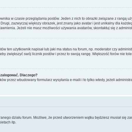
ownika w czasie przeglądania postów. Jeden z nich to obrazki związane z rangą u
m. Drugi, zazwyczaj większy obrazek, jest znany jako avatar i jest unikalny dla k
rawnienia. Jeżeli nie masz możliwości używania avatarów, skontaktuj się z adminis
w ten użytkownik napisał lub jaki ma status na forum, np. moderator czy administ
żeby zwiększyć swój licznik postów i przez to swoją rangę. Większość forów nie toler
 zalogować. Dlaczego?
w przez wbudowany formularz wysyłania e-maili i to tylko wtedy, jeżeli administr
branego działu forum. Możliwe, że przed utworzeniem wątku będziesz musiał się za
etach itp.