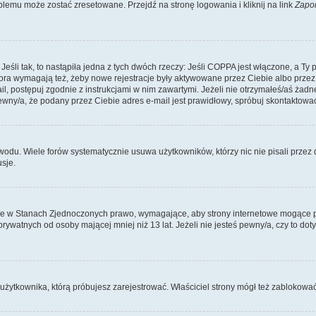
lemu może zostać zresetowane. Przejdź na stronę logowania i kliknij na link
Zapo
li tak, to nastąpiła jedna z tych dwóch rzeczy: Jeśli COPPA jest włączone, a Ty po
fora wymagają też, żeby nowe rejestracje były aktywowane przez Ciebie albo przez
mail, postępuj zgodnie z instrukcjami w nim zawartymi. Jeżeli nie otrzymałeś/aś ż
pewny/a, że podany przez Ciebie adres e-mail jest prawidłowy, spróbuj skontaktować
odu. Wiele forów systematycznie usuwa użytkowników, którzy nic nie pisali przez d
sje.
ce w Stanach Zjednoczonych prawo, wymagające, aby strony internetowe mogące pote
ywatnych od osoby mającej mniej niż 13 lat. Jeżeli nie jesteś pewny/a, czy to do
użytkownika, którą próbujesz zarejestrować. Właściciel strony mógł też zablokować 