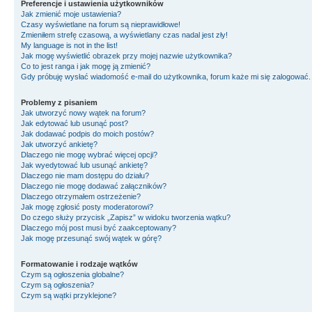
Preferencje i ustawienia użytkowników
Jak zmienić moje ustawienia?
Czasy wyświetlane na forum są nieprawidłowe!
Zmieniłem strefę czasową, a wyświetlany czas nadal jest zły!
My language is not in the list!
Jak mogę wyświetlić obrazek przy mojej nazwie użytkownika?
Co to jest ranga i jak mogę ją zmienić?
Gdy próbuję wysłać wiadomość e-mail do użytkownika, forum każe mi się zalogować
Problemy z pisaniem
Jak utworzyć nowy wątek na forum?
Jak edytować lub usunąć post?
Jak dodawać podpis do moich postów?
Jak utworzyć ankietę?
Dlaczego nie mogę wybrać więcej opcji?
Jak wyedytować lub usunąć ankietę?
Dlaczego nie mam dostępu do działu?
Dlaczego nie mogę dodawać załączników?
Dlaczego otrzymałem ostrzeżenie?
Jak mogę zgłosić posty moderatorowi?
Do czego służy przycisk „Zapisz” w widoku tworzenia wątku?
Dlaczego mój post musi być zaakceptowany?
Jak mogę przesunąć swój wątek w górę?
Formatowanie i rodzaje wątków
Czym są ogłoszenia globalne?
Czym są ogłoszenia?
Czym są wątki przyklejone?