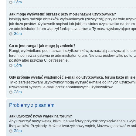
Góra
Jak mogę wyświetlić obrazek przy mojej nazwie użytkownika?
Istnieją dwa rodzaje obrazków wyświetlanych (zazwyczaj) przy nazwie użytk
jak dużo postów użytkownik napisał lub jaki jest status użytkownika na foru
że administrator forum włączył funkcje avatarów, a Ty masz wystarczające up
Góra
Co to jest ranga i jak mogę ją zmienić?
Rangi, wyświetlane pod nazwami użytkowników, oznaczają zazwyczaj ile postó
forum, ponieważ ustawia je administrator forum. Nie pisz postów tylko po to, 
postów albo przyzna Ci ostrzeżenie.
Góra
Gdy próbuję wysłać wiadomość e-mail do użytkownika, forum każe mi się
Tylko zarejestrowani użytkownicy mogą wysyłać e-maile do innych użytkownikó
używaniem systemu e-maili przez anonimowych użytkowników.
Góra
Problemy z pisaniem
Jak utworzyć nowy wątek na forum?
Aby utworzyć nowy wątek, kliknij na właściwy przycisk przy wyświetlaniu wy
listą wątków. Przykłady: Możesz tworzyć nowy wątek, Możesz głosować w anki
Góra