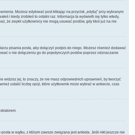
prawnienia. Możesz edytować post klikając na przycisk „edytuj” przy wybranym
ś i kiedy zrobiłeś to ostatni raz. Informacja ta wyświetli się tylko wtedy,
uważ, że zwykli użytkownicy nie mogą usuwać postów, gdy ktoś już na nie
larzu pisania posta, aby dołączyć podpis do niego. Możesz również dodawać
dować o nie dołączeniu go do pojedynczych postów poprzez odznaczanie
nie widzisz jej, to znaczy, że nie masz odpowiednich uprawnień, by tworzyć
wnież ustalić liczbę opcji, które użytkownik może wybrać w ankiecie, czas
istratorem.
posta w wątku, z którym zawsze związana jest ankieta. Jeśli nikt jeszcze nie