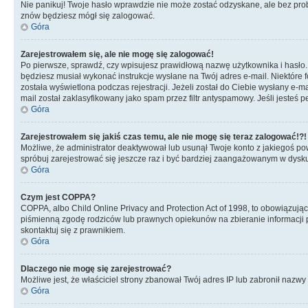
Nie panikuj! Twoje hasło wprawdzie nie może zostać odzyskane, ale bez prob
znów będziesz mógł się zalogować.
Góra
Zarejestrowałem się, ale nie mogę się zalogować!
Po pierwsze, sprawdź, czy wpisujesz prawidłową nazwę użytkownika i hasło. Jeś
będziesz musiał wykonać instrukcje wysłane na Twój adres e-mail. Niektóre 
została wyświetlona podczas rejestracji. Jeżeli został do Ciebie wysłany e-
mail został zaklasyfikowany jako spam przez filtr antyspamowy. Jeśli jesteś 
Góra
Zarejestrowałem się jakiś czas temu, ale nie mogę się teraz zalogować!?!
Możliwe, że administrator deaktywował lub usunął Twoje konto z jakiegoś pow
spróbuj zarejestrować się jeszcze raz i być bardziej zaangażowanym w dysku
Góra
Czym jest COPPA?
COPPA, albo Child Online Privacy and Protection Act of 1998, to obowiązują
piśmienną zgodę rodziców lub prawnych opiekunów na zbieranie informacji pr
skontaktuj się z prawnikiem.
Góra
Dlaczego nie mogę się zarejestrować?
Możliwe jest, że właściciel strony zbanował Twój adres IP lub zabronił nazwy 
Góra