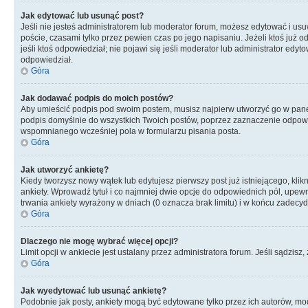
Jak edytować lub usunąć post?
Jeśli nie jesteś administratorem lub moderator forum, możesz edytować i usuw
poście, czasami tylko przez pewien czas po jego napisaniu. Jeżeli ktoś już odp
jeśli ktoś odpowiedział; nie pojawi się jeśli moderator lub administrator ed
odpowiedział.
Góra
Jak dodawać podpis do moich postów?
Aby umieścić podpis pod swoim postem, musisz najpierw utworzyć go w pane
podpis domyślnie do wszystkich Twoich postów, poprzez zaznaczenie odpowi
wspomnianego wcześniej pola w formularzu pisania posta.
Góra
Jak utworzyć ankietę?
Kiedy tworzysz nowy wątek lub edytujesz pierwszy post już istniejącego, klik
ankiety. Wprowadź tytuł i co najmniej dwie opcje do odpowiednich pól, upewni
trwania ankiety wyrażony w dniach (0 oznacza brak limitu) i w końcu zadec
Góra
Dlaczego nie mogę wybrać więcej opcji?
Limit opcji w ankiecie jest ustalany przez administratora forum. Jeśli sądzisz,
Góra
Jak wyedytować lub usunąć ankietę?
Podobnie jak posty, ankiety mogą być edytowane tylko przez ich autorów, mod