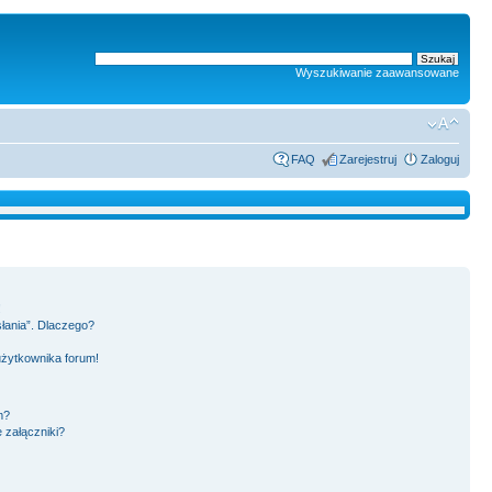
Wyszukiwanie zaawansowane
FAQ
Zarejestruj
Zaloguj
!
słania”. Dlaczego?
użytkownika forum!
m?
 załączniki?