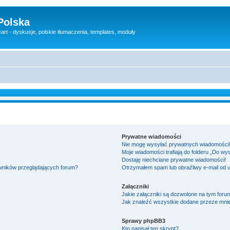
Polska
rt - dyskusje, polskie tłumaczenia, templates, moduły
Prywatne wiadomości
Nie mogę wysyłać prywatnych wiadomości
Moje wiadomości trafiają do folderu „Do wy
Dostaję niechciane prywatne wiadomości!
owników przeglądających forum?
Otrzymałem spam lub obraźliwy e-mail od 
Załączniki
Jakie załączniki są dozwolone na tym foru
Jak znaleźć wszystkie dodane przeze mnie
Sprawy phpBB3
Kto napisał ten skrypt?