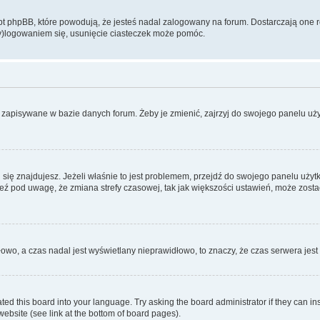
 phpBB, które powodują, że jesteś nadal zalogowany na forum. Dostarczają one równ
wy)logowaniem się, usunięcie ciasteczek może pomóc.
 zapisywane w bazie danych forum. Żeby je zmienić, zajrzyj do swojego panelu użyt
rej się znajdujesz. Jeżeli właśnie to jest problemem, przejdź do swojego panelu uż
 pod uwagę, że zmiana strefy czasowej, tak jak większości ustawień, może zostać
dłowo, a czas nadal jest wyświetlany nieprawidłowo, to znaczy, że czas serwera jes
ted this board into your language. Try asking the board administrator if they can in
website (see link at the bottom of board pages).