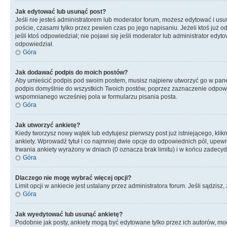
Jak edytować lub usunąć post?
Jeśli nie jesteś administratorem lub moderator forum, możesz edytować i usuw
poście, czasami tylko przez pewien czas po jego napisaniu. Jeżeli ktoś już odp
jeśli ktoś odpowiedział; nie pojawi się jeśli moderator lub administrator ed
odpowiedział.
Góra
Jak dodawać podpis do moich postów?
Aby umieścić podpis pod swoim postem, musisz najpierw utworzyć go w pane
podpis domyślnie do wszystkich Twoich postów, poprzez zaznaczenie odpowi
wspomnianego wcześniej pola w formularzu pisania posta.
Góra
Jak utworzyć ankietę?
Kiedy tworzysz nowy wątek lub edytujesz pierwszy post już istniejącego, klik
ankiety. Wprowadź tytuł i co najmniej dwie opcje do odpowiednich pól, upewni
trwania ankiety wyrażony w dniach (0 oznacza brak limitu) i w końcu zadec
Góra
Dlaczego nie mogę wybrać więcej opcji?
Limit opcji w ankiecie jest ustalany przez administratora forum. Jeśli sądzisz,
Góra
Jak wyedytować lub usunąć ankietę?
Podobnie jak posty, ankiety mogą być edytowane tylko przez ich autorów, mod