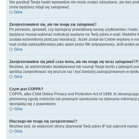
Nie panikuj! Twoje hasło wprawdzie nie może zostać odzyskane, ale bez prob
znów będziesz mógł się zalogować.
Góra
Zarejestrowałem się, ale nie mogę się zalogować!
Po pierwsze, sprawdź, czy wpisujesz prawidłową nazwę użytkownika i hasło. Jeś
będziesz musiał wykonać instrukcje wysłane na Twój adres e-mail. Niektóre 
została wyświetlona podczas rejestracji. Jeżeli został do Ciebie wysłany e-
mail został zaklasyfikowany jako spam przez filtr antyspamowy. Jeśli jesteś 
Góra
Zarejestrowałem się jakiś czas temu, ale nie mogę się teraz zalogować!?!
Możliwe, że administrator deaktywował lub usunął Twoje konto z jakiegoś pow
spróbuj zarejestrować się jeszcze raz i być bardziej zaangażowanym w dysku
Góra
Czym jest COPPA?
COPPA, albo Child Online Privacy and Protection Act of 1998, to obowiązują
piśmienną zgodę rodziców lub prawnych opiekunów na zbieranie informacji pr
skontaktuj się z prawnikiem.
Góra
Dlaczego nie mogę się zarejestrować?
Możliwe jest, że właściciel strony zbanował Twój adres IP lub zabronił nazwy 
Góra