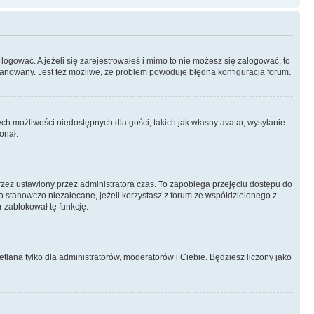
logować. A jeżeli się zarejestrowałeś i mimo to nie możesz się zalogować, to
 zbanowany. Jest też możliwe, że problem powoduje błędna konfiguracja forum.
ych możliwości niedostępnych dla gości, takich jak własny avatar, wysyłanie
onał.
rzez ustawiony przez administratora czas. To zapobiega przejęciu dostępu do
 stanowczo niezalecane, jeżeli korzystasz z forum ze współdzielonego z
r zablokował tę funkcję.
tlana tylko dla administratorów, moderatorów i Ciebie. Będziesz liczony jako