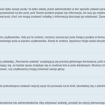
ać tylko swoje posty i to tylko wtedy, jeżeli administrator w ten sposób ustawił u
owiedział na ten post, pod Twoim postem pojawi się informacja, ile razy go edytowałe
ytował post, choć oni mogą zostawić notatkę z informacją dlaczego go edytowali. Za
lu użytkownika. Gdy już to zrobisz, możesz zaznaczyć pole
Dołącz podpis
w formu
edniego pola w panelu użytkownika. Kiedy to zrobisz, będziesz mógł nadal decy
nij zakładkę „Tworzenie ankiety” znajdującą się poniżej głównego formularza; jeśli 
ając się, że każda opcja znajduje się w osobnej linii w polu tekstowym. Możesz ró
ydować, czy użytkownicy mogą zmieniać swoje głosy.
 że potrzebujesz wstawić więcej opcji niż pozwala na to limit, skontaktuj się z admin
eratorów lub administratorów. Aby edytować ankietę, przejdź do edycji pierwszego 