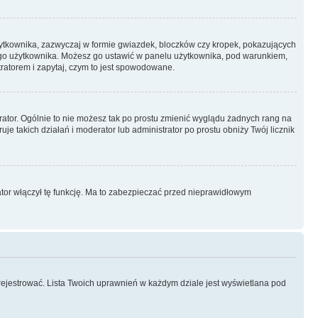
żytkownika, zazwyczaj w formie gwiazdek, bloczków czy kropek, pokazujących
ażdego użytkownika. Możesz go ustawić w panelu użytkownika, pod warunkiem,
tratorem i zapytaj, czym to jest spowodowane.
rator. Ogólnie to nie możesz tak po prostu zmienić wyglądu żadnych rang na
uje takich działań i moderator lub administrator po prostu obniży Twój licznik
ator włączył tę funkcję. Ma to zabezpieczać przed nieprawidłowym
rejestrować. Lista Twoich uprawnień w każdym dziale jest wyświetlana pod