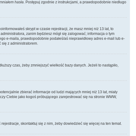
mniałem hasła
. Postępuj zgodnie z instrukcjami, a prawdopodobnie niedługo
informowałeś skrypt w czasie rejestracji, że masz mniej niż 13 lat, to
 administratora, zanim będziesz mógł się zalogować; informacja o tym
adnego e-maila, prawdopodobnie podałeś/aś nieprawidłowy adres e-mail lub e-
 się z administratorem.
łuższy czas, żeby zmniejszyć wielkość bazy danych. Jeżeli to nastąpiło,
ncjalnie zbierać informacje od ludzi mających mniej niż 13 lat, miały
tyczy Ciebie jako kogoś próbującego zarejestrować się na stronie WWW,
rejestracje, skontaktuj się z nim, żeby dowiedzieć się więcej na ten temat.