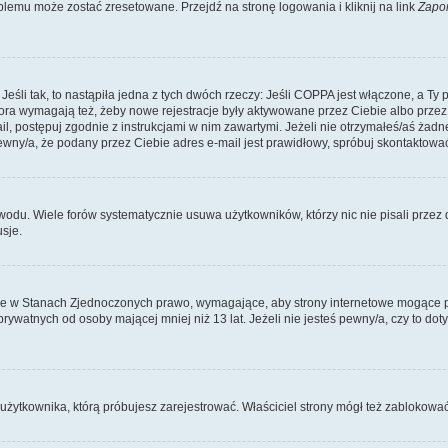
lemu może zostać zresetowane. Przejdź na stronę logowania i kliknij na link
Zapo
li tak, to nastąpiła jedna z tych dwóch rzeczy: Jeśli COPPA jest włączone, a Ty po
fora wymagają też, żeby nowe rejestracje były aktywowane przez Ciebie albo przez
mail, postępuj zgodnie z instrukcjami w nim zawartymi. Jeżeli nie otrzymałeś/aś ż
pewny/a, że podany przez Ciebie adres e-mail jest prawidłowy, spróbuj skontaktować
odu. Wiele forów systematycznie usuwa użytkowników, którzy nic nie pisali przez d
sje.
ce w Stanach Zjednoczonych prawo, wymagające, aby strony internetowe mogące pote
ywatnych od osoby mającej mniej niż 13 lat. Jeżeli nie jesteś pewny/a, czy to do
użytkownika, którą próbujesz zarejestrować. Właściciel strony mógł też zablokować 