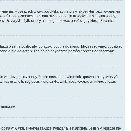
prawnienia. Możesz edytować post klikając na przycisk „edytuj” przy wybranym
ś i kiedy zrobiłeś to ostatni raz. Informacja ta wyświetli się tylko wtedy,
uważ, że zwykli użytkownicy nie mogą usuwać postów, gdy ktoś już na nie
larzu pisania posta, aby dołączyć podpis do niego. Możesz również dodawać
dować o nie dołączeniu go do pojedynczych postów poprzez odznaczanie
nie widzisz jej, to znaczy, że nie masz odpowiednich uprawnień, by tworzyć
wnież ustalić liczbę opcji, które użytkownik może wybrać w ankiecie, czas
istratorem.
posta w wątku, z którym zawsze związana jest ankieta. Jeśli nikt jeszcze nie