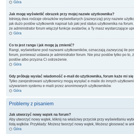
Góra
Jak mogę wyświetlić obrazek przy mojej nazwie użytkownika?
Istnieją dwa rodzaje obrazków wyświetlanych (zazwyczaj) przy nazwie użytk
jak dużo postów użytkownik napisał lub jaki jest status użytkownika na foru
że administrator forum włączył funkcje avatarów, a Ty masz wystarczające up
Góra
Co to jest ranga i jak mogę ją zmienić?
Rangi, wyświetlane pod nazwami użytkowników, oznaczają zazwyczaj ile postó
forum, ponieważ ustawia je administrator forum. Nie pisz postów tylko po to, 
postów albo przyzna Ci ostrzeżenie.
Góra
Gdy próbuję wysłać wiadomość e-mail do użytkownika, forum każe mi się
Tylko zarejestrowani użytkownicy mogą wysyłać e-maile do innych użytkownikó
używaniem systemu e-maili przez anonimowych użytkowników.
Góra
Problemy z pisaniem
Jak utworzyć nowy wątek na forum?
Aby utworzyć nowy wątek, kliknij na właściwy przycisk przy wyświetlaniu wy
listą wątków. Przykłady: Możesz tworzyć nowy wątek, Możesz głosować w anki
Góra