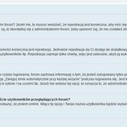
forum? Jeżeli nie, to musisz wiedzieć, że rejestracja jest konieczna, aby móc się 
 są, to skontaktuj się z administratorem forum, żeby upewnić się, że nie zostałeś
domości konieczna jest rejestracja. Jednakże rejestracja da Ci dostęp do dodatkow
żytkowników itp. Rejestracja zajmuje tylko chwilę, więc jest zalecane, abyś ją wyk
 czasie logowania, forum zachowa informację o tym, że jesteś zalogowany tylko p
 „Zaloguj mnie automatycznie przy każdej wizycie” podczas logowania się. Jest to
szkole / na uczelni itp. Jeżeli nie widzisz tej opcji, to oznacza to, że administrato
iście użytkowników przeglądających forum?
pokazuj, że jestem online
. Włącz tę opcję i Twoja nazwa użytkownika będzie wyświe