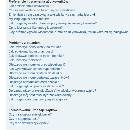
Preferencje i ustawienia użytkowników
Jak zmienić moje ustawienia?
Czasy wyświetlane na forum są nieprawidłowe!
Zmieniłem strefę czasową, a wyświetlany czas nadal jest zły!
My language is not in the list!
Jak mogę wyświetlić obrazek przy mojej nazwie użytkownika?
Co to jest ranga i jak mogę ją zmienić?
Gdy próbuję wysłać wiadomość e-mail do użytkownika, forum każe mi się zalogować
Problemy z pisaniem
Jak utworzyć nowy wątek na forum?
Jak edytować lub usunąć post?
Jak dodawać podpis do moich postów?
Jak utworzyć ankietę?
Dlaczego nie mogę wybrać więcej opcji?
Jak wyedytować lub usunąć ankietę?
Dlaczego nie mam dostępu do działu?
Dlaczego nie mogę dodawać załączników?
Dlaczego otrzymałem ostrzeżenie?
Jak mogę zgłosić posty moderatorowi?
Do czego służy przycisk „Zapisz” w widoku tworzenia wątku?
Dlaczego mój post musi być zaakceptowany?
Jak mogę przesunąć swój wątek w górę?
Formatowanie i rodzaje wątków
Czym są ogłoszenia globalne?
Czym są ogłoszenia?
Czym są wątki przyklejone?