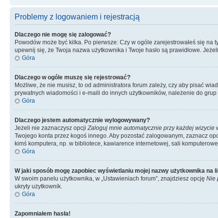
Problemy z logowaniem i rejestracją
Dlaczego nie mogę się zalogować?
Powodów może być kilka. Po pierwsze: Czy w ogóle zarejestrowałeś się na tym 
upewnij się, że Twoja nazwa użytkownika i Twoje hasło są prawidłowe. Jeżeli
Góra
Dlaczego w ogóle muszę się rejestrować?
Możliwe, że nie musisz, to od administratora forum zależy, czy aby pisać wia
prywatnych wiadomości i e-maili do innych użytkowników, należenie do grup u
Góra
Dlaczego jestem automatycznie wylogowywany?
Jeżeli nie zaznaczysz opcji
Zaloguj mnie automatycznie przy każdej wizycie
w
Twojego konta przez kogoś innego. Aby pozostać zalogowanym, zaznacz opcję
kimś komputera, np. w bibliotece, kawiarence internetowej, sali komputerowej w 
Góra
W jaki sposób mogę zapobiec wyświetlaniu mojej nazwy użytkownika na l
W swoim panelu użytkownika, w „Ustawieniach forum”, znajdziesz opcję
Nie 
ukryty użytkownik.
Góra
Zapomniałem hasła!