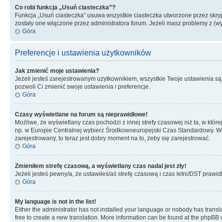
Co robi funkcja „Usuń ciasteczka”?
Funkcja „Usuń ciasteczka” usuwa wszystkie ciasteczka utworzone przez skrypt
zostały one włączone przez administratora forum. Jeżeli masz problemy z (
Góra
Preferencje i ustawienia użytkowników
Jak zmienić moje ustawienia?
Jeżeli jesteś zarejestrowanym użytkownikiem, wszystkie Twoje ustawienia są
pozwoli Ci zmienić swoje ustawienia i preferencje.
Góra
Czasy wyświetlane na forum są nieprawidłowe!
Możliwe, że wyświetlany czas pochodzi z innej strefy czasowej niż ta, w któ
np. w Europie Centralnej wybierz Środkowoeuropejski Czas Standardowy. Weź
zarejestrowany, to teraz jest dobry moment na to, żeby się zarejestrować.
Góra
Zmieniłem strefę czasową, a wyświetlany czas nadal jest zły!
Jeżeli jesteś pewny/a, że ustawiłeś/aś strefę czasową i czas letni/DST prawi
Góra
My language is not in the list!
Either the administrator has not installed your language or nobody has transla
free to create a new translation. More information can be found at the phpBB 