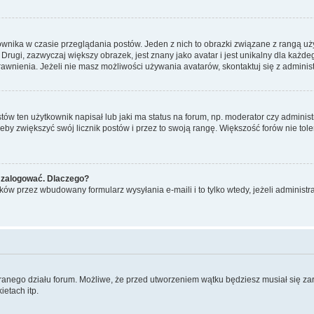
ownika w czasie przeglądania postów. Jeden z nich to obrazki związane z rangą u
m. Drugi, zazwyczaj większy obrazek, jest znany jako avatar i jest unikalny dla k
rawnienia. Jeżeli nie masz możliwości używania avatarów, skontaktuj się z adminis
w ten użytkownik napisał lub jaki ma status na forum, np. moderator czy administ
żeby zwiększyć swój licznik postów i przez to swoją rangę. Większość forów nie toler
 zalogować. Dlaczego?
w przez wbudowany formularz wysyłania e-maili i to tylko wtedy, jeżeli administr
branego działu forum. Możliwe, że przed utworzeniem wątku będziesz musiał się za
etach itp.