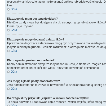
głosował w ankiecie, jej autor może usunąć ankietę lub edytować jej opcje. 
trwa.
Góra
Dlaczego nie mam dostępu do działu?
Niektóre działy mogą być dostępne dla określonych grup lub użytkowników. 
forum, by je uzyskać.
Góra
Dlaczego nie mogę dodawać załączników?
Uprawnienia dotyczące załączników mogą być przyznawane dla każdego działu
jedynie niektórym grupom. Jeśli nie rozumiesz, dlaczego nie możesz ich dołąc
Góra
Dlaczego otrzymałem ostrzeżenie?
Każdy administrator ma swoje zasady na forum. Jeśli je złamałeś, mogłeś zos
administratorem forum, jeśli nie wiesz, dlaczego otrzymałeś ostrzeżenie.
Góra
Jak mogę zgłosić posty moderatorowi?
Jeśli administrator na to zezwolił, powinieneś widzieć odpowiednią ikonkę ob
Góra
Do czego służy przycisk „Zapisz” w widoku tworzenia wątku?
Ta opcja pozwala Ci zapisywać kopie robocze Twoich wątków, które mogą być
Góra