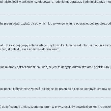
Jednakże, jeśli w ankiecie już głosowano, jedynie moderatorzy i administratorzy m
Aby przeglądać, czytać, pisać w nich lub wykonywać inne operacje, potrzebujesz 
, dla każdej grupy i dla każdego użytkownika. Administrator forum mógł nie zezwo
zać, skontaktuj się z administratorem forum.
tać ukarany ostrzeżeniem. Zauważ, że jest to decyzja administratora i phpBB Grou
ok postu, który chcesz zgłosić. Kliknięcie jej przeniesie Cię do kolejnych kroków,
 dokończone i umieszczone na forum w przyszłości. By powrócić do kopii robocze