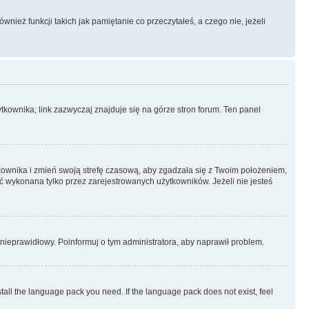
ież funkcji takich jak pamiętanie co przeczytałeś, a czego nie, jeżeli
kownika; link zazwyczaj znajduje się na górze stron forum. Ten panel
ytkownika i zmień swoją strefę czasową, aby zgadzała się z Twoim położeniem,
 wykonana tylko przez zarejestrowanych użytkowników. Jeżeli nie jesteś
t nieprawidłowy. Poinformuj o tym administratora, aby naprawił problem.
stall the language pack you need. If the language pack does not exist, feel