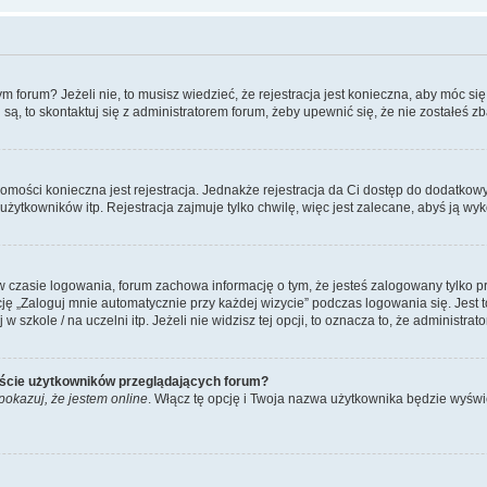
forum? Jeżeli nie, to musisz wiedzieć, że rejestracja jest konieczna, aby móc się 
 są, to skontaktuj się z administratorem forum, żeby upewnić się, że nie zostałeś
domości konieczna jest rejestracja. Jednakże rejestracja da Ci dostęp do dodatkow
żytkowników itp. Rejestracja zajmuje tylko chwilę, więc jest zalecane, abyś ją wyk
 czasie logowania, forum zachowa informację o tym, że jesteś zalogowany tylko p
 „Zaloguj mnie automatycznie przy każdej wizycie” podczas logowania się. Jest to
szkole / na uczelni itp. Jeżeli nie widzisz tej opcji, to oznacza to, że administrato
iście użytkowników przeglądających forum?
pokazuj, że jestem online
. Włącz tę opcję i Twoja nazwa użytkownika będzie wyświe