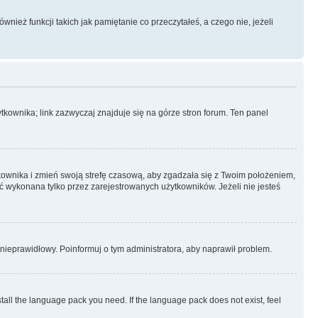
ież funkcji takich jak pamiętanie co przeczytałeś, a czego nie, jeżeli
kownika; link zazwyczaj znajduje się na górze stron forum. Ten panel
ytkownika i zmień swoją strefę czasową, aby zgadzała się z Twoim położeniem,
 wykonana tylko przez zarejestrowanych użytkowników. Jeżeli nie jesteś
t nieprawidłowy. Poinformuj o tym administratora, aby naprawił problem.
stall the language pack you need. If the language pack does not exist, feel