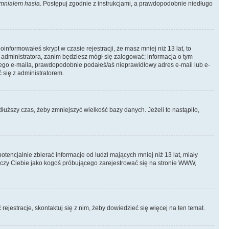
mniałem hasła
. Postępuj zgodnie z instrukcjami, a prawdopodobnie niedługo
informowałeś skrypt w czasie rejestracji, że masz mniej niż 13 lat, to
 administratora, zanim będziesz mógł się zalogować; informacja o tym
adnego e-maila, prawdopodobnie podałeś/aś nieprawidłowy adres e-mail lub e-
 się z administratorem.
łuższy czas, żeby zmniejszyć wielkość bazy danych. Jeżeli to nastąpiło,
ncjalnie zbierać informacje od ludzi mających mniej niż 13 lat, miały
tyczy Ciebie jako kogoś próbującego zarejestrować się na stronie WWW,
rejestracje, skontaktuj się z nim, żeby dowiedzieć się więcej na ten temat.