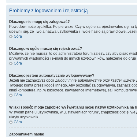
Problemy z logowaniem i rejestracją
Dlaczego nie mogę się zalogować?
Powodów może być kilka. Po pierwsze: Czy w ogóle zarejestrowałeś się na tym 
upewnij się, że Twoja nazwa użytkownika i Twoje hasło są prawidłowe. Jeżeli
Góra
Dlaczego w ogóle muszę się rejestrować?
Możliwe, że nie musisz, to od administratora forum zależy, czy aby pisać wia
prywatnych wiadomości i e-maili do innych użytkowników, należenie do grup u
Góra
Dlaczego jestem automatycznie wylogowywany?
Jeżeli nie zaznaczysz opcji
Zaloguj mnie automatycznie przy każdej wizycie
w
Twojego konta przez kogoś innego. Aby pozostać zalogowanym, zaznacz opcję
kimś komputera, np. w bibliotece, kawiarence internetowej, sali komputerowej w 
Góra
W jaki sposób mogę zapobiec wyświetlaniu mojej nazwy użytkownika na l
W swoim panelu użytkownika, w „Ustawieniach forum”, znajdziesz opcję
Nie 
ukryty użytkownik.
Góra
Zapomniałem hasła!