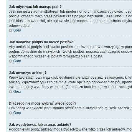
Jak edytować lub usunąć post?
Jeśli nie jesteś administratorem lub moderator forum, możesz edytować i usuw
poście, czasami tylko przez pewien czas po jego napisaniu. Jeżeli ktoś już odp
jeśli ktoś odpowiedział; nie pojawi się jeśli moderator lub administrator ed
odpowiedział.
Góra
Jak dodawać podpis do moich postów?
Aby umieścić podpis pod swoim postem, musisz najpierw utworzyć go w pane
podpis domyślnie do wszystkich Twoich postów, poprzez zaznaczenie odpowi
wspomnianego wcześniej pola w formularzu pisania posta.
Góra
Jak utworzyć ankietę?
Kiedy tworzysz nowy wątek lub edytujesz pierwszy post już istniejącego, klik
ankiety. Wprowadź tytuł i co najmniej dwie opcje do odpowiednich pól, upewni
trwania ankiety wyrażony w dniach (0 oznacza brak limitu) i w końcu zadec
Góra
Dlaczego nie mogę wybrać więcej opcji?
Limit opcji w ankiecie jest ustalany przez administratora forum. Jeśli sądzisz,
Góra
Jak wyedytować lub usunąć ankietę?
Podobnie jak posty, ankiety mogą być edytowane tylko przez ich autorów, mod