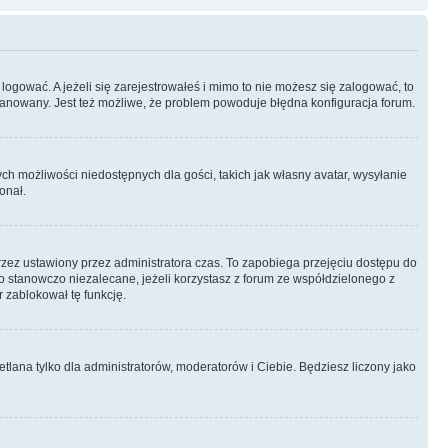
logować. A jeżeli się zarejestrowałeś i mimo to nie możesz się zalogować, to
 zbanowany. Jest też możliwe, że problem powoduje błędna konfiguracja forum.
ych możliwości niedostępnych dla gości, takich jak własny avatar, wysyłanie
onał.
rzez ustawiony przez administratora czas. To zapobiega przejęciu dostępu do
 stanowczo niezalecane, jeżeli korzystasz z forum ze współdzielonego z
r zablokował tę funkcję.
tlana tylko dla administratorów, moderatorów i Ciebie. Będziesz liczony jako