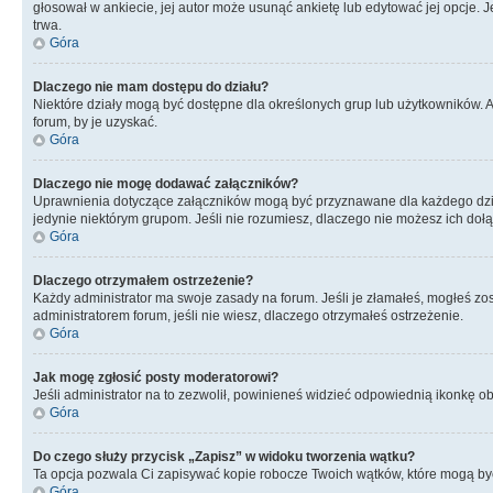
głosował w ankiecie, jej autor może usunąć ankietę lub edytować jej opcje. 
trwa.
Góra
Dlaczego nie mam dostępu do działu?
Niektóre działy mogą być dostępne dla określonych grup lub użytkowników. 
forum, by je uzyskać.
Góra
Dlaczego nie mogę dodawać załączników?
Uprawnienia dotyczące załączników mogą być przyznawane dla każdego działu
jedynie niektórym grupom. Jeśli nie rozumiesz, dlaczego nie możesz ich dołąc
Góra
Dlaczego otrzymałem ostrzeżenie?
Każdy administrator ma swoje zasady na forum. Jeśli je złamałeś, mogłeś zos
administratorem forum, jeśli nie wiesz, dlaczego otrzymałeś ostrzeżenie.
Góra
Jak mogę zgłosić posty moderatorowi?
Jeśli administrator na to zezwolił, powinieneś widzieć odpowiednią ikonkę ob
Góra
Do czego służy przycisk „Zapisz” w widoku tworzenia wątku?
Ta opcja pozwala Ci zapisywać kopie robocze Twoich wątków, które mogą być
Góra