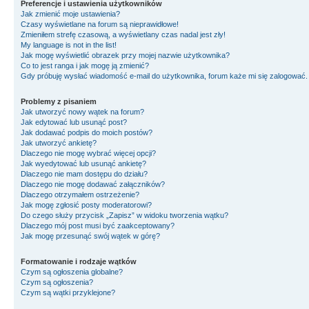
Preferencje i ustawienia użytkowników
Jak zmienić moje ustawienia?
Czasy wyświetlane na forum są nieprawidłowe!
Zmieniłem strefę czasową, a wyświetlany czas nadal jest zły!
My language is not in the list!
Jak mogę wyświetlić obrazek przy mojej nazwie użytkownika?
Co to jest ranga i jak mogę ją zmienić?
Gdy próbuję wysłać wiadomość e-mail do użytkownika, forum każe mi się zalogować
Problemy z pisaniem
Jak utworzyć nowy wątek na forum?
Jak edytować lub usunąć post?
Jak dodawać podpis do moich postów?
Jak utworzyć ankietę?
Dlaczego nie mogę wybrać więcej opcji?
Jak wyedytować lub usunąć ankietę?
Dlaczego nie mam dostępu do działu?
Dlaczego nie mogę dodawać załączników?
Dlaczego otrzymałem ostrzeżenie?
Jak mogę zgłosić posty moderatorowi?
Do czego służy przycisk „Zapisz” w widoku tworzenia wątku?
Dlaczego mój post musi być zaakceptowany?
Jak mogę przesunąć swój wątek w górę?
Formatowanie i rodzaje wątków
Czym są ogłoszenia globalne?
Czym są ogłoszenia?
Czym są wątki przyklejone?