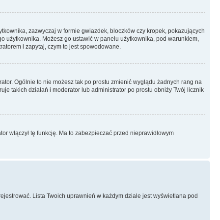
żytkownika, zazwyczaj w formie gwiazdek, bloczków czy kropek, pokazujących
ażdego użytkownika. Możesz go ustawić w panelu użytkownika, pod warunkiem,
tratorem i zapytaj, czym to jest spowodowane.
rator. Ogólnie to nie możesz tak po prostu zmienić wyglądu żadnych rang na
uje takich działań i moderator lub administrator po prostu obniży Twój licznik
ator włączył tę funkcję. Ma to zabezpieczać przed nieprawidłowym
rejestrować. Lista Twoich uprawnień w każdym dziale jest wyświetlana pod