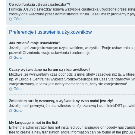
Co robi funkcja „Usuń ciasteczka”?
Funkcja „Usuń ciasteczka” usuwa wszystkie ciasteczka utworzone przez skrypt
zostały one włączone przez administratora forum. Jeżeli masz problemy z (
Góra
Preferencje i ustawienia użytkowników
Jak zmienić moje ustawienia?
Jeżeli jesteś zarejestrowanym użytkownikiem, wszystkie Twoje ustawienia są
pozwoli Ci zmienić swoje ustawienia i preferencje.
Góra
Czasy wyświetlane na forum są nieprawidłowe!
Możliwe, że wyświetlany czas pochodzi z innej strefy czasowej niż ta, w któ
np. w Europie Centralnej wybierz Środkowoeuropejski Czas Standardowy. Weź
zarejestrowany, to teraz jest dobry moment na to, żeby się zarejestrować.
Góra
Zmieniłem strefę czasową, a wyświetlany czas nadal jest zły!
Jeżeli jesteś pewny/a, że ustawiłeś/aś strefę czasową i czas letni/DST prawi
Góra
My language is not in the list!
Either the administrator has not installed your language or nobody has transla
free to create a new translation. More information can be found at the phpBB 