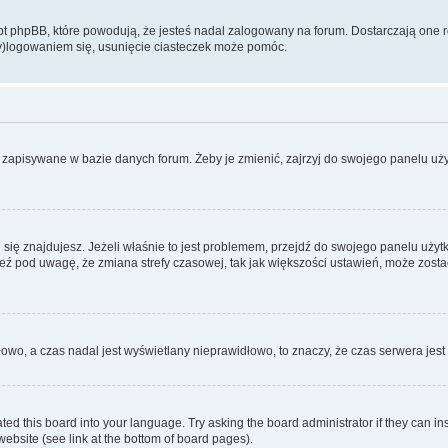
 phpBB, które powodują, że jesteś nadal zalogowany na forum. Dostarczają one równ
wy)logowaniem się, usunięcie ciasteczek może pomóc.
 zapisywane w bazie danych forum. Żeby je zmienić, zajrzyj do swojego panelu użyt
rej się znajdujesz. Jeżeli właśnie to jest problemem, przejdź do swojego panelu uż
 pod uwagę, że zmiana strefy czasowej, tak jak większości ustawień, może zostać
dłowo, a czas nadal jest wyświetlany nieprawidłowo, to znaczy, że czas serwera jes
ted this board into your language. Try asking the board administrator if they can in
website (see link at the bottom of board pages).