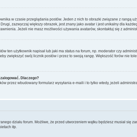
ownika w czasie przeglądania postów. Jeden z nich to obrazki związane z rangą u
m. Drugi, zazwyczaj większy obrazek, jest znany jako avatar i jest unikalny dla k
rawnienia. Jeżeli nie masz możliwości używania avatarów, skontaktuj się z adminis
w ten użytkownik napisał lub jaki ma status na forum, np. moderator czy administ
żeby zwiększyć swój licznik postów i przez to swoją rangę. Większość forów nie toler
 zalogować. Dlaczego?
w przez wbudowany formularz wysyłania e-maili i to tylko wtedy, jeżeli administr
branego działu forum. Możliwe, że przed utworzeniem wątku będziesz musiał się za
etach itp.