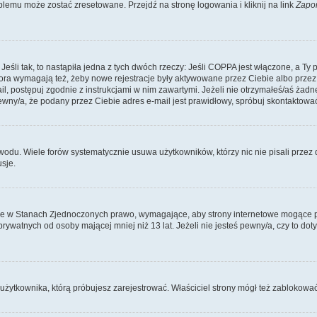
lemu może zostać zresetowane. Przejdź na stronę logowania i kliknij na link
Zapo
li tak, to nastąpiła jedna z tych dwóch rzeczy: Jeśli COPPA jest włączone, a Ty po
fora wymagają też, żeby nowe rejestracje były aktywowane przez Ciebie albo przez
mail, postępuj zgodnie z instrukcjami w nim zawartymi. Jeżeli nie otrzymałeś/aś ż
pewny/a, że podany przez Ciebie adres e-mail jest prawidłowy, spróbuj skontaktować
odu. Wiele forów systematycznie usuwa użytkowników, którzy nic nie pisali przez d
sje.
ce w Stanach Zjednoczonych prawo, wymagające, aby strony internetowe mogące pote
ywatnych od osoby mającej mniej niż 13 lat. Jeżeli nie jesteś pewny/a, czy to do
użytkownika, którą próbujesz zarejestrować. Właściciel strony mógł też zablokować 