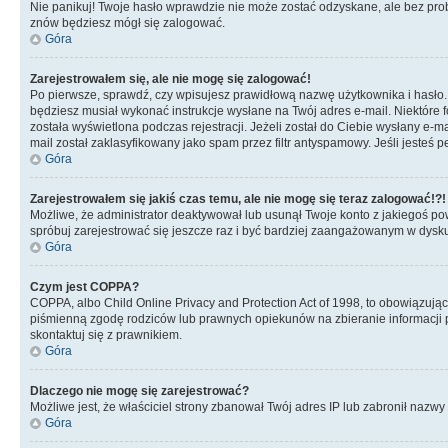
Nie panikuj! Twoje hasło wprawdzie nie może zostać odzyskane, ale bez prob
znów będziesz mógł się zalogować.
Góra
Zarejestrowałem się, ale nie mogę się zalogować!
Po pierwsze, sprawdź, czy wpisujesz prawidłową nazwę użytkownika i hasło. Jeś
będziesz musiał wykonać instrukcje wysłane na Twój adres e-mail. Niektóre 
została wyświetlona podczas rejestracji. Jeżeli został do Ciebie wysłany e-
mail został zaklasyfikowany jako spam przez filtr antyspamowy. Jeśli jesteś 
Góra
Zarejestrowałem się jakiś czas temu, ale nie mogę się teraz zalogować!?!
Możliwe, że administrator deaktywował lub usunął Twoje konto z jakiegoś pow
spróbuj zarejestrować się jeszcze raz i być bardziej zaangażowanym w dysku
Góra
Czym jest COPPA?
COPPA, albo Child Online Privacy and Protection Act of 1998, to obowiązują
piśmienną zgodę rodziców lub prawnych opiekunów na zbieranie informacji pr
skontaktuj się z prawnikiem.
Góra
Dlaczego nie mogę się zarejestrować?
Możliwe jest, że właściciel strony zbanował Twój adres IP lub zabronił nazwy 
Góra