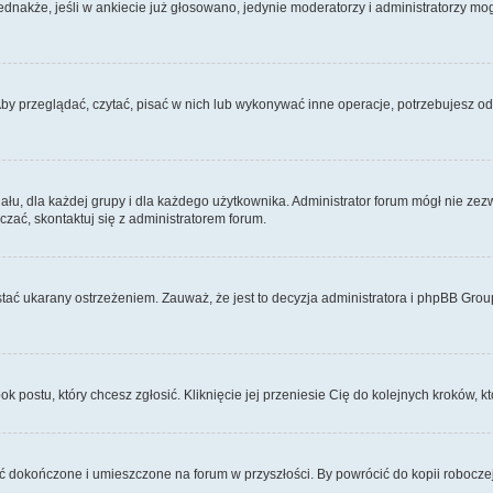
Jednakże, jeśli w ankiecie już głosowano, jedynie moderatorzy i administratorzy m
Aby przeglądać, czytać, pisać w nich lub wykonywać inne operacje, potrzebujesz 
, dla każdej grupy i dla każdego użytkownika. Administrator forum mógł nie zezwo
zać, skontaktuj się z administratorem forum.
tać ukarany ostrzeżeniem. Zauważ, że jest to decyzja administratora i phpBB Grou
ok postu, który chcesz zgłosić. Kliknięcie jej przeniesie Cię do kolejnych kroków,
 dokończone i umieszczone na forum w przyszłości. By powrócić do kopii robocze