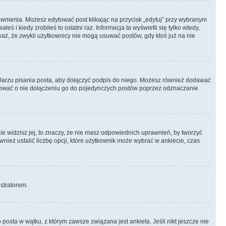
prawnienia. Możesz edytować post klikając na przycisk „edytuj” przy wybranym
ś i kiedy zrobiłeś to ostatni raz. Informacja ta wyświetli się tylko wtedy,
uważ, że zwykli użytkownicy nie mogą usuwać postów, gdy ktoś już na nie
larzu pisania posta, aby dołączyć podpis do niego. Możesz również dodawać
dować o nie dołączeniu go do pojedynczych postów poprzez odznaczanie
nie widzisz jej, to znaczy, że nie masz odpowiednich uprawnień, by tworzyć
wnież ustalić liczbę opcji, które użytkownik może wybrać w ankiecie, czas
istratorem.
posta w wątku, z którym zawsze związana jest ankieta. Jeśli nikt jeszcze nie