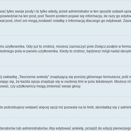
ać tylko swoje posty i to tylko wtedy, jeżeli administrator w ten sposób ustawił u
owiedział na ten post, pod Twoim postem pojawi się informacja, ile razy go edytowałe
ytował post, choć oni mogą zostawić notatkę z informacją dlaczego go edytowali. Za
lu użytkownika. Gdy już to zrobisz, możesz zaznaczyć pole
Dołącz podpis
w formu
edniego pola w panelu użytkownika. Kiedy to zrobisz, będziesz mógł nadal decy
nij zakładkę „Tworzenie ankiety” znajdującą się poniżej głównego formularza; jeśli 
ając się, że każda opcja znajduje się w osobnej linii w polu tekstowym. Możesz ró
ydować, czy użytkownicy mogą zmieniać swoje głosy.
 że potrzebujesz wstawić więcej opcji niż pozwala na to limit, skontaktuj się z admin
eratorów lub administratorów. Aby edytować ankietę, przejdź do edycji pierwszego 