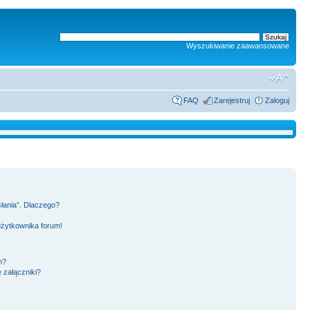
Wyszukiwanie zaawansowane
FAQ
Zarejestruj
Zaloguj
!
słania”. Dlaczego?
użytkownika forum!
m?
 załączniki?