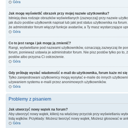
Góra
Jak mogę wyświetlić obrazek przy mojej nazwie użytkownika?
Istnieją dwa rodzaje obrazków wyświetlanych (zazwyczaj) przy nazwie użytk
jak dużo postów użytkownik napisał lub jaki jest status użytkownika na foru
że administrator forum włączył funkcje avatarów, a Ty masz wystarczające up
Góra
Co to jest ranga i jak mogę ją zmienić?
Rangi, wyświetlane pod nazwami użytkowników, oznaczają zazwyczaj ile postó
forum, ponieważ ustawia je administrator forum. Nie pisz postów tylko po to, 
postów albo przyzna Ci ostrzeżenie.
Góra
Gdy próbuję wysłać wiadomość e-mail do użytkownika, forum każe mi się
Tylko zarejestrowani użytkownicy mogą wysyłać e-maile do innych użytkownikó
używaniem systemu e-maili przez anonimowych użytkowników.
Góra
Problemy z pisaniem
Jak utworzyć nowy wątek na forum?
Aby utworzyć nowy wątek, kliknij na właściwy przycisk przy wyświetlaniu wy
listą wątków. Przykłady: Możesz tworzyć nowy wątek, Możesz głosować w anki
Góra