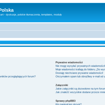
Polska
rt - dyskusje, polskie tłumaczenia, templates, moduły
Prywatne wiadomości
Nie mogę wysyłać prywatnych wiadomości
Moje wiadomości trafiają do folderu „Do wy
Dostaję niechciane prywatne wiadomości!
owników przeglądających forum?
Otrzymałem spam lub obraźliwy e-mail od 
Załączniki
Jakie załączniki są dozwolone na tym foru
Jak znaleźć wszystkie dodane przeze mnie
Sprawy phpBB3
Kto napisał ten skrypt?