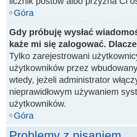
licznik postów albo przyzna Ci o
Góra
Gdy próbuję wysłać wiadomoś
każe mi się zalogować. Dlacz
Tylko zarejestrowani użytkowni
użytkowników przez wbudowany fo
wtedy, jeżeli administrator włąc
nieprawidłowym używaniem syst
użytkowników.
Góra
Problemy z pisaniem