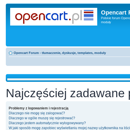
Opencart 
Polskie forum Openca
moduły
Opencart Forum - tłumaczenie, dyskusje, templates, moduły
Najczęściej zadawane 
Problemy z logowaniem i rejestracją
Dlaczego nie mogę się zalogować?
Dlaczego w ogóle muszę się rejestrować?
Dlaczego jestem automatycznie wylogowywany?
W jaki sposób mogę zapobiec wyświetlaniu mojej nazwy użytkownika na liśc