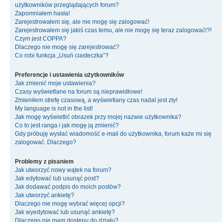
użytkowników przeglądających forum?
Zapomniałem hasła!
Zarejestrowałem się, ale nie mogę się zalogować!
Zarejestrowałem się jakiś czas temu, ale nie mogę się teraz zalogować!?!
Czym jest COPPA?
Dlaczego nie mogę się zarejestrować?
Co robi funkcja „Usuń ciasteczka”?
Preferencje i ustawienia użytkowników
Jak zmienić moje ustawienia?
Czasy wyświetlane na forum są nieprawidłowe!
Zmieniłem strefę czasową, a wyświetlany czas nadal jest zły!
My language is not in the list!
Jak mogę wyświetlić obrazek przy mojej nazwie użytkownika?
Co to jest ranga i jak mogę ją zmienić?
Gdy próbuję wysłać wiadomość e-mail do użytkownika, forum każe mi się
zalogować. Dlaczego?
Problemy z pisaniem
Jak utworzyć nowy wątek na forum?
Jak edytować lub usunąć post?
Jak dodawać podpis do moich postów?
Jak utworzyć ankietę?
Dlaczego nie mogę wybrać więcej opcji?
Jak wyedytować lub usunąć ankietę?
Dlaczego nie mam dostępu do działu?