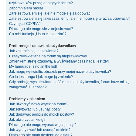
użytkowników przeglądających forum?
Zapomniałem hasła!
Zarejestrowałem się, ale nie mogę się zalogować!
Zarejestrowałem się jakiś czas temu, ale nie mogę się teraz zalogować!?!
Czym jest COPPA?
Dlaczego nie mogę się zarejestrować?
Co robi funkcja „Usuń ciasteczka”?
Preferencje i ustawienia użytkowników
Jak zmienić moje ustawienia?
Czasy wyświetlane na forum są nieprawidłowe!
Zmieniłem strefę czasową, a wyświetlany czas nadal jest zły!
My language is not in the list!
Jak mogę wyświetlić obrazek przy mojej nazwie użytkownika?
Co to jest ranga i jak mogę ją zmienić?
Gdy próbuję wysłać wiadomość e-mail do użytkownika, forum każe mi się
zalogować. Dlaczego?
Problemy z pisaniem
Jak utworzyć nowy wątek na forum?
Jak edytować lub usunąć post?
Jak dodawać podpis do moich postów?
Jak utworzyć ankietę?
Dlaczego nie mogę wybrać więcej opcji?
Jak wyedytować lub usunąć ankietę?
Dlaczego nie mam dostępu do działu?