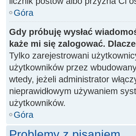
licznik postów albo przyzna Ci o
Góra
Gdy próbuję wysłać wiadomoś
każe mi się zalogować. Dlacz
Tylko zarejestrowani użytkowni
użytkowników przez wbudowany fo
wtedy, jeżeli administrator włąc
nieprawidłowym używaniem syst
użytkowników.
Góra
Problemy z pisaniem