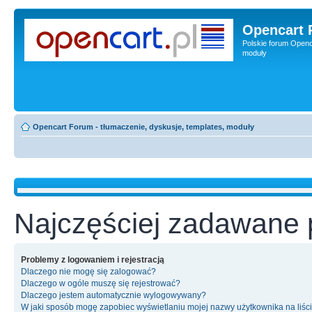
Opencart 
Polskie forum Openca
moduły
Opencart Forum - tłumaczenie, dyskusje, templates, moduły
Najczęściej zadawane 
Problemy z logowaniem i rejestracją
Dlaczego nie mogę się zalogować?
Dlaczego w ogóle muszę się rejestrować?
Dlaczego jestem automatycznie wylogowywany?
W jaki sposób mogę zapobiec wyświetlaniu mojej nazwy użytkownika na liśc