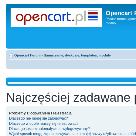
Opencart 
Polskie forum Openca
moduły
Opencart Forum - tłumaczenie, dyskusje, templates, moduły
Najczęściej zadawane 
Problemy z logowaniem i rejestracją
Dlaczego nie mogę się zalogować?
Dlaczego w ogóle muszę się rejestrować?
Dlaczego jestem automatycznie wylogowywany?
W jaki sposób mogę zapobiec wyświetlaniu mojej nazwy użytkownika na liśc