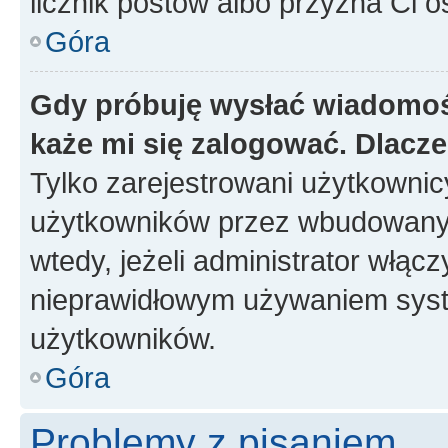
licznik postów albo przyzna Ci o
Góra
Gdy próbuję wysłać wiadomoś
każe mi się zalogować. Dlacz
Tylko zarejestrowani użytkowni
użytkowników przez wbudowany fo
wtedy, jeżeli administrator włąc
nieprawidłowym używaniem syst
użytkowników.
Góra
Problemy z pisaniem