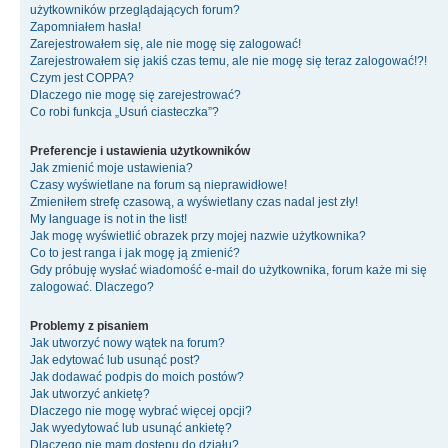
użytkowników przeglądających forum?
Zapomniałem hasła!
Zarejestrowałem się, ale nie mogę się zalogować!
Zarejestrowałem się jakiś czas temu, ale nie mogę się teraz zalogować!?!
Czym jest COPPA?
Dlaczego nie mogę się zarejestrować?
Co robi funkcja „Usuń ciasteczka”?
Preferencje i ustawienia użytkowników
Jak zmienić moje ustawienia?
Czasy wyświetlane na forum są nieprawidłowe!
Zmieniłem strefę czasową, a wyświetlany czas nadal jest zły!
My language is not in the list!
Jak mogę wyświetlić obrazek przy mojej nazwie użytkownika?
Co to jest ranga i jak mogę ją zmienić?
Gdy próbuję wysłać wiadomość e-mail do użytkownika, forum każe mi się
zalogować. Dlaczego?
Problemy z pisaniem
Jak utworzyć nowy wątek na forum?
Jak edytować lub usunąć post?
Jak dodawać podpis do moich postów?
Jak utworzyć ankietę?
Dlaczego nie mogę wybrać więcej opcji?
Jak wyedytować lub usunąć ankietę?
Dlaczego nie mam dostępu do działu?