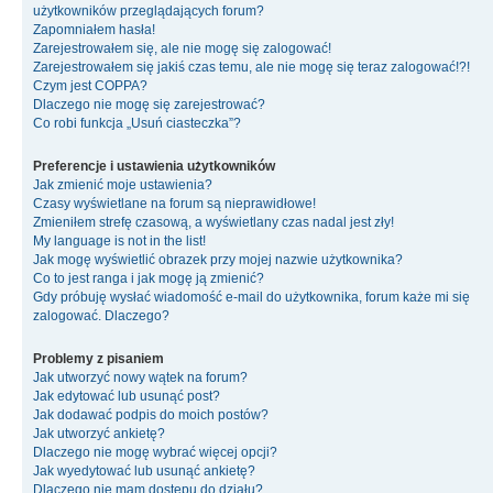
użytkowników przeglądających forum?
Zapomniałem hasła!
Zarejestrowałem się, ale nie mogę się zalogować!
Zarejestrowałem się jakiś czas temu, ale nie mogę się teraz zalogować!?!
Czym jest COPPA?
Dlaczego nie mogę się zarejestrować?
Co robi funkcja „Usuń ciasteczka”?
Preferencje i ustawienia użytkowników
Jak zmienić moje ustawienia?
Czasy wyświetlane na forum są nieprawidłowe!
Zmieniłem strefę czasową, a wyświetlany czas nadal jest zły!
My language is not in the list!
Jak mogę wyświetlić obrazek przy mojej nazwie użytkownika?
Co to jest ranga i jak mogę ją zmienić?
Gdy próbuję wysłać wiadomość e-mail do użytkownika, forum każe mi się
zalogować. Dlaczego?
Problemy z pisaniem
Jak utworzyć nowy wątek na forum?
Jak edytować lub usunąć post?
Jak dodawać podpis do moich postów?
Jak utworzyć ankietę?
Dlaczego nie mogę wybrać więcej opcji?
Jak wyedytować lub usunąć ankietę?
Dlaczego nie mam dostępu do działu?