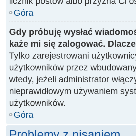
licznik postów albo przyzna Ci o
Góra
Gdy próbuję wysłać wiadomoś
każe mi się zalogować. Dlacz
Tylko zarejestrowani użytkowni
użytkowników przez wbudowany fo
wtedy, jeżeli administrator włąc
nieprawidłowym używaniem syst
użytkowników.
Góra
Problemy z pisaniem