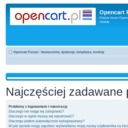
Opencart 
Polskie forum Openca
moduły
Opencart Forum - tłumaczenie, dyskusje, templates, moduły
Najczęściej zadawane 
Problemy z logowaniem i rejestracją
Dlaczego nie mogę się zalogować?
Dlaczego w ogóle muszę się rejestrować?
Dlaczego jestem automatycznie wylogowywany?
W jaki sposób mogę zapobiec wyświetlaniu mojej nazwy użytkownika na liśc