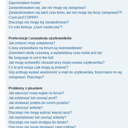
Zapomniałem hasła!
Zarejestrowałem się, ale nie mogę się zalogować!
Zarejestrowałem się jakiś czas temu, ale nie mogę się teraz zalogować!?!
Czym jest COPPA?
Dlaczego nie mogę się zarejestrować?
Co robi funkcja „Usuń ciasteczka”?
Preferencje i ustawienia użytkowników
Jak zmienić moje ustawienia?
Czasy wyświetlane na forum są nieprawidłowe!
Zmieniłem strefę czasową, a wyświetlany czas nadal jest zły!
My language is not in the list!
Jak mogę wyświetlić obrazek przy mojej nazwie użytkownika?
Co to jest ranga i jak mogę ją zmienić?
Gdy próbuję wysłać wiadomość e-mail do użytkownika, forum każe mi się
zalogować. Dlaczego?
Problemy z pisaniem
Jak utworzyć nowy wątek na forum?
Jak edytować lub usunąć post?
Jak dodawać podpis do moich postów?
Jak utworzyć ankietę?
Dlaczego nie mogę wybrać więcej opcji?
Jak wyedytować lub usunąć ankietę?
Dlaczego nie mam dostępu do działu?
Dlaczego nie mogę dodawać załączników?