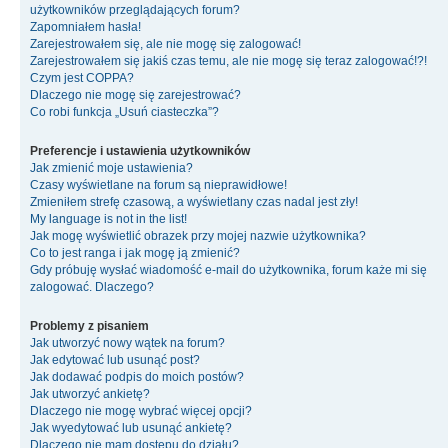
użytkowników przeglądających forum?
Zapomniałem hasła!
Zarejestrowałem się, ale nie mogę się zalogować!
Zarejestrowałem się jakiś czas temu, ale nie mogę się teraz zalogować!?!
Czym jest COPPA?
Dlaczego nie mogę się zarejestrować?
Co robi funkcja „Usuń ciasteczka”?
Preferencje i ustawienia użytkowników
Jak zmienić moje ustawienia?
Czasy wyświetlane na forum są nieprawidłowe!
Zmieniłem strefę czasową, a wyświetlany czas nadal jest zły!
My language is not in the list!
Jak mogę wyświetlić obrazek przy mojej nazwie użytkownika?
Co to jest ranga i jak mogę ją zmienić?
Gdy próbuję wysłać wiadomość e-mail do użytkownika, forum każe mi się
zalogować. Dlaczego?
Problemy z pisaniem
Jak utworzyć nowy wątek na forum?
Jak edytować lub usunąć post?
Jak dodawać podpis do moich postów?
Jak utworzyć ankietę?
Dlaczego nie mogę wybrać więcej opcji?
Jak wyedytować lub usunąć ankietę?
Dlaczego nie mam dostępu do działu?