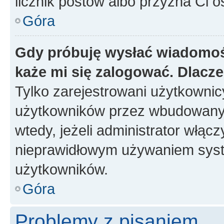
licznik postów albo przyzna Ci o
Góra
Gdy próbuję wysłać wiadomoś
każe mi się zalogować. Dlacz
Tylko zarejestrowani użytkowni
użytkowników przez wbudowany fo
wtedy, jeżeli administrator włąc
nieprawidłowym używaniem syst
użytkowników.
Góra
Problemy z pisaniem