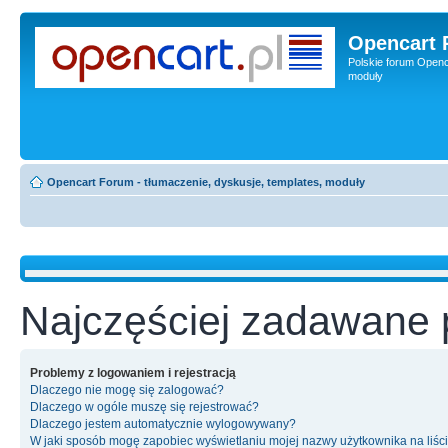
Opencart 
Polskie forum Openca
moduły
Opencart Forum - tłumaczenie, dyskusje, templates, moduły
Najczęściej zadawane 
Problemy z logowaniem i rejestracją
Dlaczego nie mogę się zalogować?
Dlaczego w ogóle muszę się rejestrować?
Dlaczego jestem automatycznie wylogowywany?
W jaki sposób mogę zapobiec wyświetlaniu mojej nazwy użytkownika na liśc